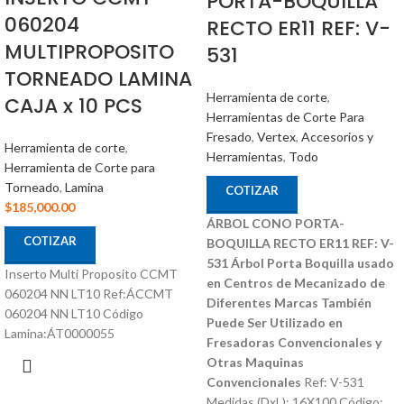
PORTA-BOQUILLA
060204
RECTO ER11 REF: V-
MULTIPROPOSITO
531
TORNEADO LAMINA
Herramienta de corte
,
CAJA x 10 PCS
Herramientas de Corte Para
Fresado
,
Vertex
,
Accesorios y
Herramienta de corte
,
Herramientas
,
Todo
Herramienta de Corte para
Torneado
,
Lamina
COTIZAR
$
185,000.00
ÁRBOL CONO PORTA-
COTIZAR
BOQUILLA RECTO ER11 REF: V-
531
Árbol Porta Boquilla usado
Inserto Multi Proposito CCMT
en Centros de Mecanizado de
060204 NN LT10 Ref:ÁCCMT
Diferentes Marcas
También
060204 NN LT10 Código
Puede Ser Utilizado en
Lamina:ÁT0000055
Fresadoras Convencionales y
Otras Maquinas
Convencionales
Ref: V-531
Medidas (DxL): 16X100 Código: