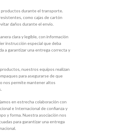
 productos durante el transporte.
 resistentes, como cajas de cartón
vitar daños durante el envío.
era clara y legible, con información
uier instrucción especial que deba
a a garantizar una entrega correcta y
 productos, nuestros equipos realizan
s empaques para asegurarse de que
sto nos permite mantener altos
.
jamos en estrecha colaboración con
onal e Internacional de confianza y
mpo y forma. Nuestra asociación nos
cuadas para garantizar una entrega
nacional.