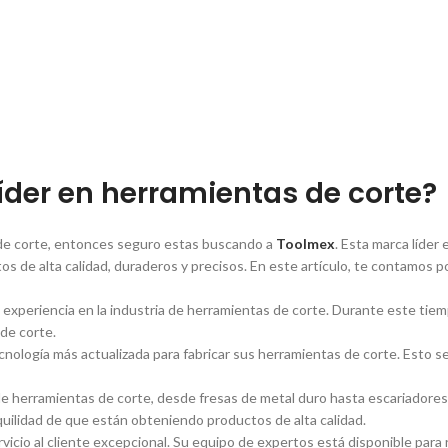
í­der en herramientas de corte?
s de corte, entonces seguro estas buscando a
Toolmex
. Esta marca lí­de
s de alta calidad, duraderos y precisos. En este artí­culo, te contamos 
xperiencia en la industria de herramientas de corte. Durante este tiem
 de corte.
ecnologí­a más actualizada para fabricar sus herramientas de corte. Esto s
herramientas de corte, desde fresas de metal duro hasta escariadores y
quilidad de que están obteniendo productos de alta calidad.
rvicio al cliente excepcional. Su equipo de expertos está disponible para