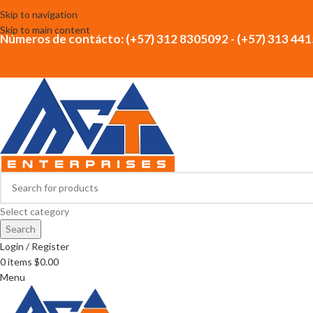
Skip to navigation
Skip to main content
Números de contácto: (+57) 312 8305092 - (+57) 313 44
Select category
Search
Login / Register
0
items
$
0.00
Menu