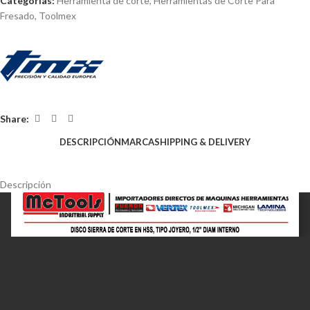
Categorías:
Herramienta de corte
,
Herramientas de Corte Para
Fresado
,
Toolmex
Share:
DESCRIPCIÓN
MARCA
SHIPPING & DELIVERY
Descripción