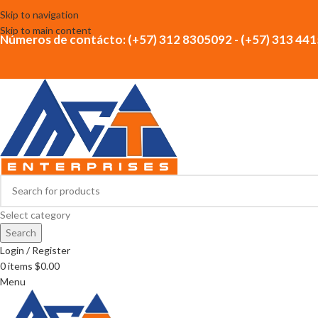
Skip to navigation
Skip to main content
Números de contácto: (+57) 312 8305092 - (+57) 313 44
Select category
Search
Login / Register
0
items
$
0.00
Menu