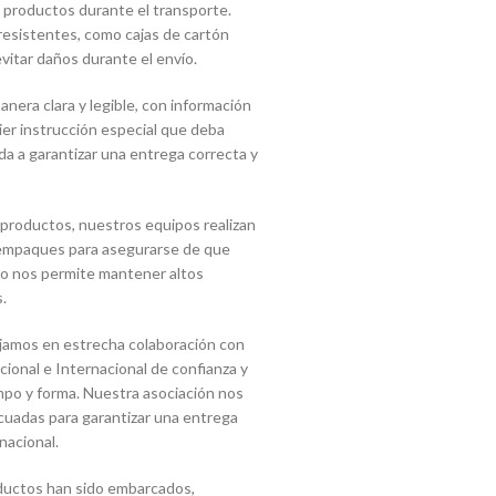
 productos durante el transporte.
 resistentes, como cajas de cartón
vitar daños durante el envío.
era clara y legible, con información
uier instrucción especial que deba
a a garantizar una entrega correcta y
 productos, nuestros equipos realizan
s empaques para asegurarse de que
sto nos permite mantener altos
.
jamos en estrecha colaboración con
onal e Internacional de confianza y
mpo y forma. Nuestra asociación nos
cuadas para garantizar una entrega
nacional.
ductos han sido embarcados,