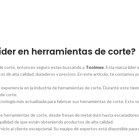
í­der en herramientas de corte?
s de corte, entonces seguro estas buscando a
Toolmex
. Esta marca lí­de
s de alta calidad, duraderos y precisos. En este artí­culo, te contamos 
xperiencia en la industria de herramientas de corte. Durante este tiem
 de corte.
ecnologí­a más actualizada para fabricar sus herramientas de corte. Esto s
herramientas de corte, desde fresas de metal duro hasta escariadores y
quilidad de que están obteniendo productos de alta calidad.
rvicio al cliente excepcional. Su equipo de expertos está disponible para