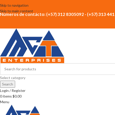
Skip to navigation
Skip to main content
Números de contácto: (+57) 312 8305092 - (+57) 313 44
Select category
Search
Login / Register
0
items
$
0.00
Menu