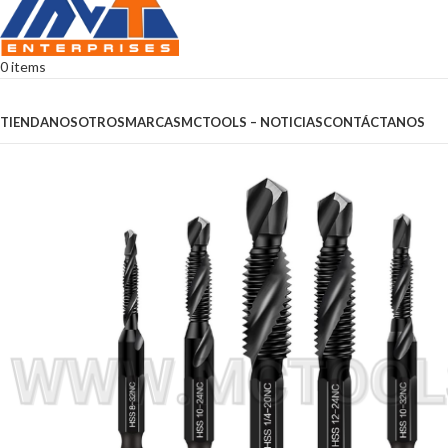
0
items
Browse Categories
TIENDA
NOSOTROS
MARCAS
MCTOOLS – NOTICIAS
CONTÁCTANOS