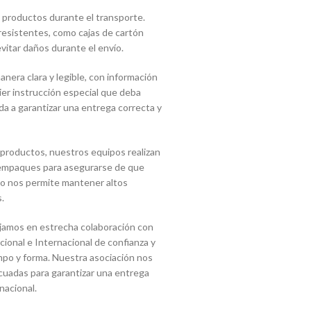
 productos durante el transporte.
 resistentes, como cajas de cartón
vitar daños durante el envío.
era clara y legible, con información
uier instrucción especial que deba
a a garantizar una entrega correcta y
 productos, nuestros equipos realizan
s empaques para asegurarse de que
sto nos permite mantener altos
.
jamos en estrecha colaboración con
onal e Internacional de confianza y
mpo y forma. Nuestra asociación nos
cuadas para garantizar una entrega
nacional.