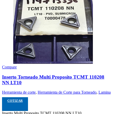
Compare
Inserto Torneado Multi Proposito TCMT 110208
NN LT10
Herramienta de corte
,
Herramienta de Corte para Torneado
,
Lamina
COTIZAR
Inserto Multi Proposito TCMT 110208 NN LT10