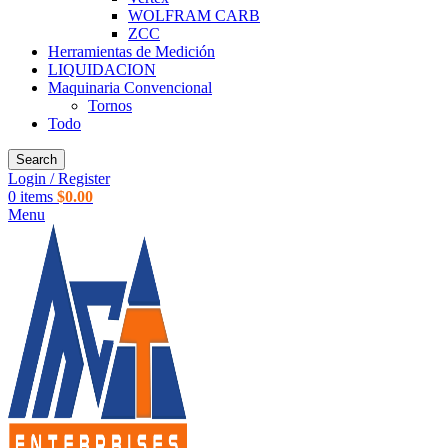
WOLFRAM CARB
ZCC
Herramientas de Medición
LIQUIDACION
Maquinaria Convencional
Tornos
Todo
Search
Login / Register
0
items
$
0.00
Menu