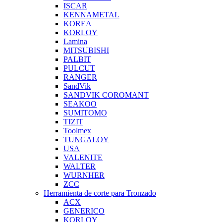
ISCAR
KENNAMETAL
KOREA
KORLOY
Lamina
MITSUBISHI
PALBIT
PULCUT
RANGER
SandVik
SANDVIK COROMANT
SEAKOO
SUMITOMO
TIZIT
Toolmex
TUNGALOY
USA
VALENITE
WALTER
WURNHER
ZCC
Herramienta de corte para Tronzado
ACX
GENERICO
KORLOY