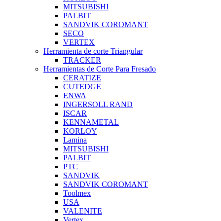
MITSUBISHI
PALBIT
SANDVIK COROMANT
SECO
VERTEX
Herramienta de corte Triangular
TRACKER
Herramientas de Corte Para Fresado
CERATIZE
CUTEDGE
ENWA
INGERSOLL RAND
ISCAR
KENNAMETAL
KORLOY
Lamina
MITSUBISHI
PALBIT
PTC
SANDVIK
SANDVIK COROMANT
Toolmex
USA
VALENITE
Vertex