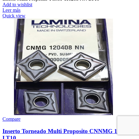
Add to wishlist
Leer más
Quick view
Compare
Inserto Torneado Multi Proposito CNNMG 120408
LT10