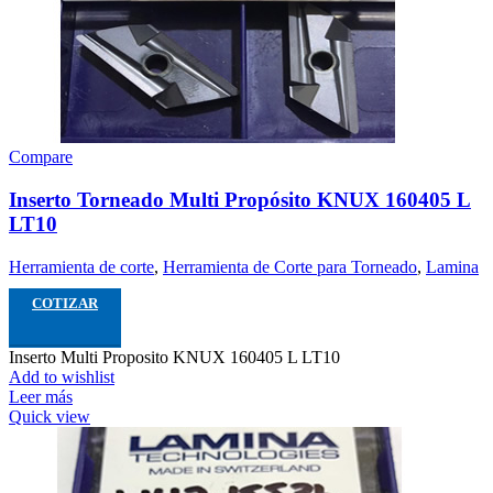
Compare
Inserto Torneado Multi Propósito KNUX 160405 L
LT10
Herramienta de corte
,
Herramienta de Corte para Torneado
,
Lamina
COTIZAR
Inserto Multi Proposito KNUX 160405 L LT10
Add to wishlist
Leer más
Quick view