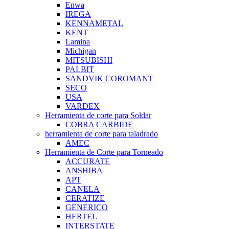
Enwa
IREGA
KENNAMETAL
KENT
Lamina
Michigan
MITSUBISHI
PALBIT
SANDVIK COROMANT
SECO
USA
VARDEX
Herramienta de corte para Soldar
COBRA CARBIDE
herramienta de corte para taladrado
AMEC
Herramienta de Corte para Torneado
ACCURATE
ANSHIBA
APT
CANELA
CERATIZE
GENERICO
HERTEL
INTERSTATE