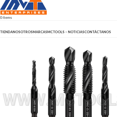
0
items
Browse Categories
TIENDA
NOSOTROS
MARCAS
MCTOOLS – NOTICIAS
CONTÁCTANOS