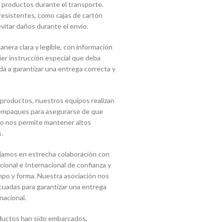
 productos durante el transporte.
 resistentes, como cajas de cartón
vitar daños durante el envío.
era clara y legible, con información
uier instrucción especial que deba
a a garantizar una entrega correcta y
 productos, nuestros equipos realizan
s empaques para asegurarse de que
sto nos permite mantener altos
.
jamos en estrecha colaboración con
onal e Internacional de confianza y
mpo y forma. Nuestra asociación nos
cuadas para garantizar una entrega
nacional.
ductos han sido embarcados,