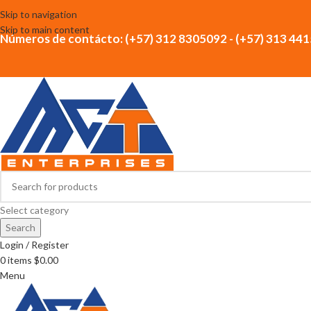
Skip to navigation
Skip to main content
Números de contácto: (+57) 312 8305092 - (+57) 313 44
Select category
Search
Login / Register
0
items
$
0.00
Menu