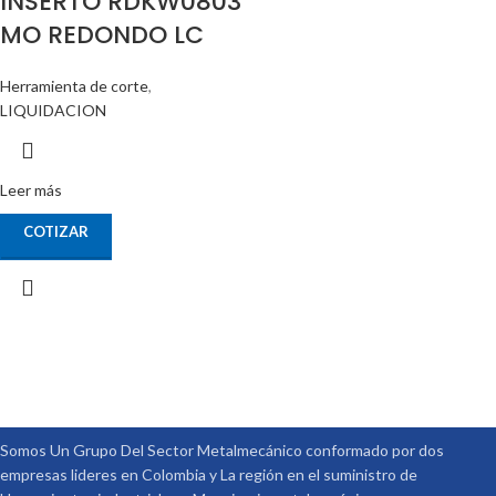
INSERTO RDKW0803
MO REDONDO LC
Herramienta de corte
,
LIQUIDACION
Leer más
COTIZAR
Somos Un Grupo Del Sector Metalmecánico conformado por dos
empresas lideres en Colombia y La región en el suministro de