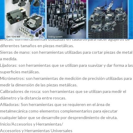
herramientas universales en metalmecánica incluyen:
Tornillos de banco: son herramientas que se utilizan para sujetar las
piezas metálicas durante el proceso de fabricación.
Llaves inglesas: son herramientas que se utilizan para ajustar y apretar
tuercas y tornillos.
Brocas: son herramientas utilizadas en taladros para hacer agujeros de
diferentes tamaños en piezas metálicas.
Sierras de mano: son herramientas utilizadas para cortar piezas de metal
a medida.
Lijadoras: son herramientas que se utilizan para suavizar y dar forma a las
superficies metálicas.
Micrómetros: son herramientas de medición de precisión utilizadas para
medir la dimensión de las piezas metálicas.
Calibradores de rosca: son herramientas que se utilizan para medir el
diámetro y la distancia entre roscas.
Afiladoras: Son herramientas que se requieren en el área de
metalmecánica como elementos complementarios para ejecutar
cualquier labor que se desarrolle por desprendimiento de viruta.
Inicio
Accesorios y Herramientas
Accesorios y Herramientas Universales