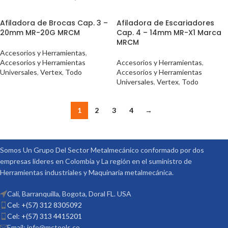
Afiladora de Brocas Cap. 3 –
Afiladora de Escariadores
20mm MR-20G MRCM
Cap. 4 – 14mm MR-X1 Marca
MRCM
Accesorios y Herramientas
,
Accesorios y Herramientas
Accesorios y Herramientas
,
Universales
,
Vertex
,
Todo
Accesorios y Herramientas
Universales
,
Vertex
,
Todo
1
2
3
4
→
Somos Un Grupo Del Sector Metalmecánico conformado por dos
empresas lideres en Colombia y La región en el suministro de
Herramientas industriales y Maquinaria metalmecánica.
Cali, Barranquilla, Bogota, Doral FL. USA
Cel: +(57) 312 8305092
Cel: +(57) 313 4415201
Email: info@mctools.co