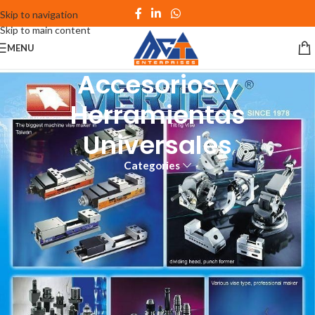
Skip to navigation
Skip to main content
MENU
Accesorios y
Herramientas
Universales
Categories
ACCESORIOS Y HERRAMIENTAS
UNIVERSALES
Los accesorios y herramientas universales en metalmecánica son
aquellos que se utilizan en una variedad de tareas y procesos de
fabricación de piezas metálicas. Estas herramientas pueden ser
consideradas como herramientas básicas que son necesarias para
cualquier trabajo de metalmecánica. Algunos ejemplos de accesorios y