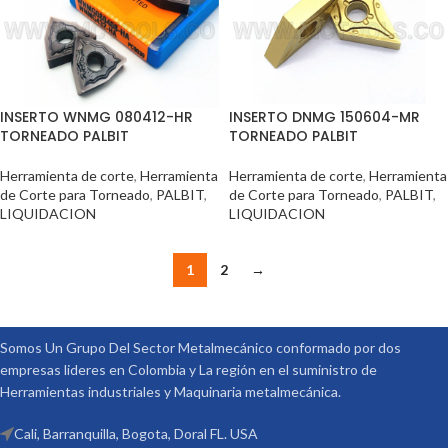
INSERTO WNMG 080412-HR
INSERTO DNMG 150604-MR
TORNEADO PALBIT
TORNEADO PALBIT
Herramienta de corte
,
Herramienta
Herramienta de corte
,
Herramienta
de Corte para Torneado
,
PALBIT
,
de Corte para Torneado
,
PALBIT
,
LIQUIDACION
LIQUIDACION
1
2
→
Somos Un Grupo Del Sector Metalmecánico conformado por dos
empresas lideres en Colombia y La región en el suministro de
Herramientas industriales y Maquinaria metalmecánica.
Cali, Barranquilla, Bogota, Doral FL. USA