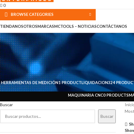
0
BROWSE CATEGORIES
TIENDA
NOSOTROS
MARCAS
MCTOOLS – NOTICIAS
CONTÁCTANOS
HERRAMIENTAS DE MEDICIÓN
1 PRODUCT
LIQUIDACION
324 PRODUC
MAQUINARIA CNC
0 PRODUCTS
MA
Buscar
Inici
Most
Buscar
Sh
Sho