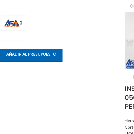
0
AÑADIR AL PRESUPUESTO
IN
05
PE
Herr
Cort
LIQ