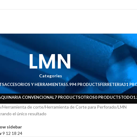
LMN
Categories
TS
ACCESORIOS Y HERRAMIENTAS
5.994 PRODUCTS
FERRETERIA
31 PR
QUINARIA CONVENCIONAL
7 PRODUCTS
OTROS
0 PRODUCTS
TODO
1
o
Herramienta de corte
Herramienta de Corte para Perforado
LMN
rando el único resultado
ow sidebar
w
9
12
18
24