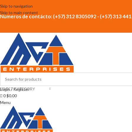
Skip to navigation
Skip to main content
Números de contácto: (+57) 312 8305092 - (+57) 313 44
SELECT CATEGORY
Login / Register
0
$
0.00
Menu