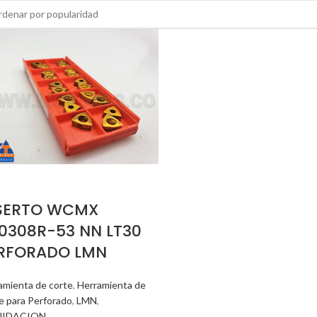
SERTO WCMX
0308R-53 NN LT30
RFORADO LMN
amienta de corte
,
Herramienta de
e para Perforado
,
LMN
,
UIDACION