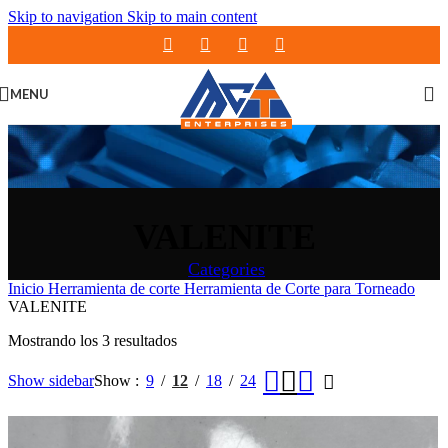
Skip to navigation
Skip to main content
MENU
VALENITE
Categories
Inicio
Herramienta de corte
Herramienta de Corte para Torneado
VALENITE
Ordenado
Mostrando los 3 resultados
por
popularidad
Show sidebar
Show
9
12
18
24