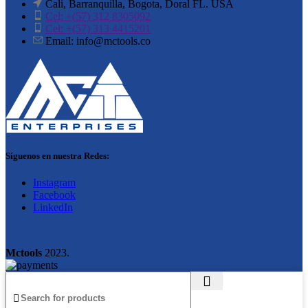
Cali, Barranquilla, Bogota, Doral FL. USA
Cel: +(57) 312 8305092
Cel: +(57) 313 4415201
Email: info@mctools.co
Síguenos en nuestra Redes:
Instagram
Facebook
LinkedIn
Mctools
2023.