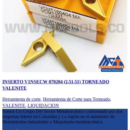
INSERTO V1NSECW 070204 (2,51,51) TORNEADO
VALENITE
Herramienta de corte
,
Herramienta de Corte para Torneado
,
VALENITE
,
LIQUIDACION
Somos Un Grupo Del Sector Metalmecánico conformado por dos
empresas lideres en Colombia y La región en el suministro de
Herramientas industriales y Maquinaria metalmecánica.