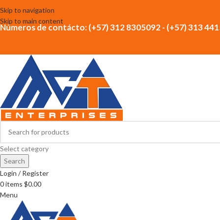
Skip to navigation
Skip to main content
Números de contácto: (+57) 312 8305092 - (+57) 313 44
Select category
Search
Login / Register
0
items
$
0.00
Menu