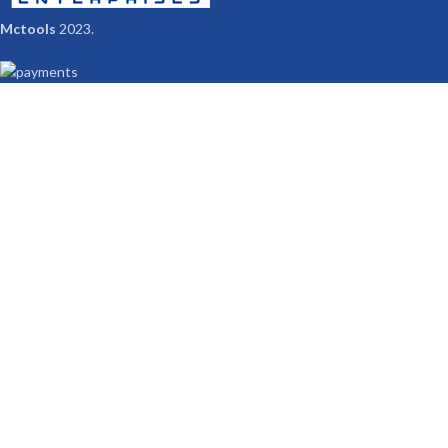
Mctools
2023.