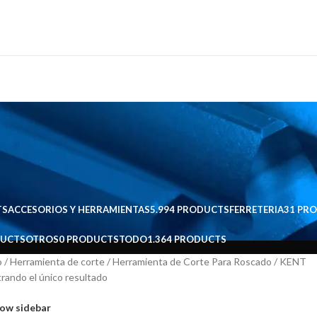
TS
ACCESORIOS Y HERRAMIENTAS
5.994 PRODUCTS
FERRETERIA
31 PR
DUCTS
OTROS
0 PRODUCTS
TODO
1.364 PRODUCTS
io
Herramienta de corte
Herramienta de Corte Para Roscado
KENT
rando el único resultado
ow sidebar