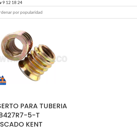
w
9
12
18
24
SERTO PARA TUBERIA
18427R7-5-T
SCADO KENT