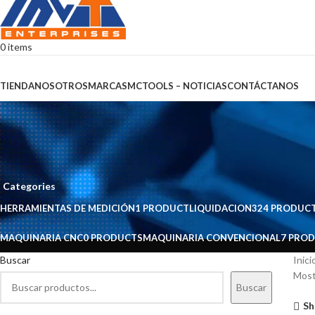
0
items
Browse Categories
TIENDA
NOSOTROS
MARCAS
MCTOOLS – NOTICIAS
CONTÁCTANOS
KENT
Categories
HERRAMIENTAS DE MEDICIÓN
1 PRODUCT
LIQUIDACION
324 PRODUC
MAQUINARIA CNC
0 PRODUCTS
MAQUINARIA CONVENCIONAL
7 PRO
Buscar
Inic
Most
Buscar
Sh