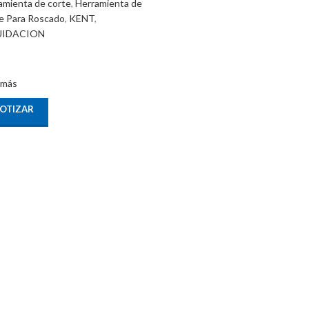
amienta de corte
,
Herramienta de
e Para Roscado
,
KENT
,
UIDACION
 más
OTIZAR