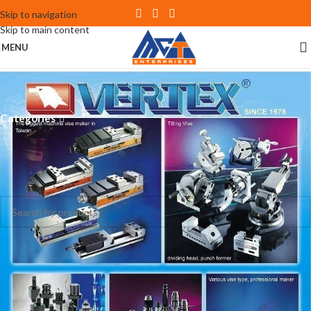
Skip to navigation
Skip to main content
MENU
Toolmex
Categories
Inicio
Accesorios y Herramientas
Accesorios y Herramientas Universales
Toolmex
No se han encontrado productos que coincidan con tu selección.
Buscar
BUSCAR