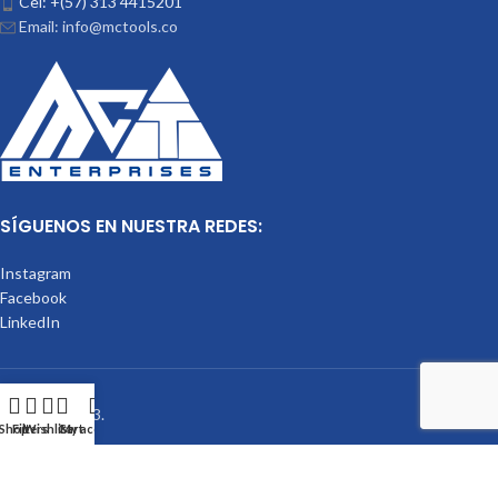
Cel: +(57) 313 4415201
Email: info@mctools.co
SÍGUENOS EN NUESTRA REDES:
Instagram
Facebook
LinkedIn
Mctools
2023.
Shop
Filters
Wishlist
Cart
My account