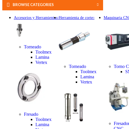
BROWSE CATEGORIES
Accesorios y Herramientas
Herramienta de corte
Maquinaria C
Torneado
Toolmex
Lamina
Vertex
Torneado
Torno 
Toolmex
S
Lamina
Vertex
Fresado
Toolmex
Fresado
Lamina
CNC