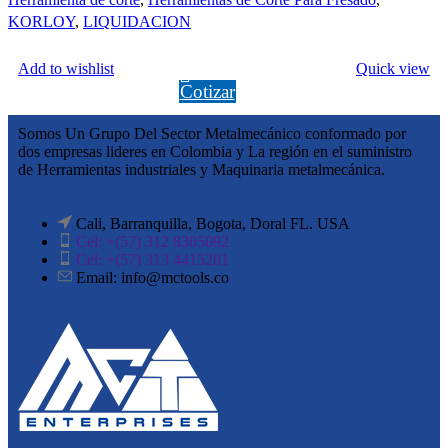
KORLOY
,
LIQUIDACION
LEER MÁS
Add to wishlist
Quick view
Cotizar
Somos Un Grupo Del Sector Metalmecánico conformado por
dos empresas lideres en Colombia y La región en el suministro
de Herramientas industriales y Maquinaria metalmecánica.
Cali, Barranquilla, Bogota, Doral FL. USA
Cel: +(57) 312 8305092
Cel: +(57) 313 4415201
Email: info@mctools.co