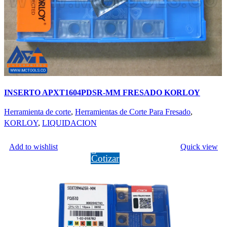
INSERTO APXT1604PDSR-MM FRESADO KORLOY
Herramienta de corte
,
Herramientas de Corte Para Fresado
,
KORLOY
,
LIQUIDACION
LEER MÁS
Add to wishlist
Quick view
Cotizar