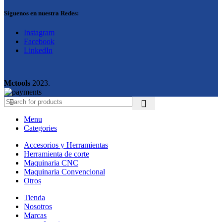
Síguenos en nuestra Redes:
Instagram
Facebook
LinkedIn
Mctools
2023.
Menu
Categories
Accesorios y Herramientas
Herramienta de corte
Maquinaria CNC
Maquinaria Convencional
Otros
Tienda
Nosotros
Marcas