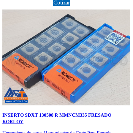
Cotizar
INSERTO SDXT 130508 R MMNCM335 FRESADO
KORLOY
Herramienta de corte
,
Herramientas de Corte Para Fresado
,