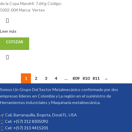
de la Copa Mandril: 7,6Kg Código:
5002-004 Marca: Vertex
Leer más
COTIZAR
1
2
3
4
…
809
810
811
→
Somos Un Grupo Del Sector Metalmecánico conformado por dos
empresas lideres en Colombia y La región en el suministro de
Herramientas industriales y Maquinaria metalmecánica.
Cali, Barranquilla, Bogota, Doral FL. USA
Cel: +(57) 312 8305092
Cel: +(57) 313 4415201