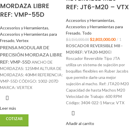
MORDAZA LIBRE
REF: JT6-M20 – VTX
REF: VMP-55D
Accesorios y Herramientas
,
Accesorios y Herramientas para
Accesorios y Herramientas
,
Fresado
,
Todo
Accesorios y Herramientas para
$
2,803,000.00
1
$
3,150,000.00
Fresado
,
Vertex
ROSCADOR REVERSIBLE M8 -
PRENSA MODULAR DE
M20 REF: VTA20-M20
El
PRECISIÓN MORDAZA LIBRE
Roscador Reversible Tipo JTA
REF: VMP-55D
ANCHO DE
utiliza un sistema de sujeción por
MORDAZAS: 125MM ALTURA DE
boquillas flexibles en Ruber Jacobs
MORDAZAS: 40MM REFERENCIA:
que permite darle una mejor
VMP-55D CÓDIGO: 1002-207D
sujeción al macho. Ref: JTA20-M20
MARCA: VERTEX
Capacidad de hasta Machos M20
Velocidad de Trabajo: 600 RPM
Código: 3404-022-1 Marca: VTX
Leer más
COTIZAR
Añadir al carrito