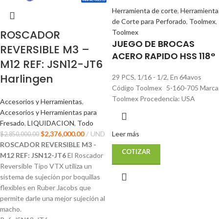
Herramienta de corte
,
Herramienta
de Corte para Perforado
,
Toolmex
,
ROSCADOR
Toolmex
JUEGO DE BROCAS
REVERSIBLE M3 –
ACERO RAPIDO HSS 118°
M12 REF: JSN12-JT6
Harlingen
29 PCS, 1/16 - 1/2, En 64avos
Código Toolmex 5-160-705 Marca
Toolmex Procedencia: USA
Accesorios y Herramientas
,
Accesorios y Herramientas para
Fresado
,
LIQUIDACION
,
Todo
$
2,376,000.00
UND
Leer más
$
2,850,000.00
ROSCADOR REVERSIBLE M3 -
COTIZAR
M12 REF: JSN12-JT6
El Roscador
Reversible Tipo VTX utiliza un
sistema de sujeción por boquillas
flexibles en Ruber Jacobs que
permite darle una mejor sujeción al
macho.