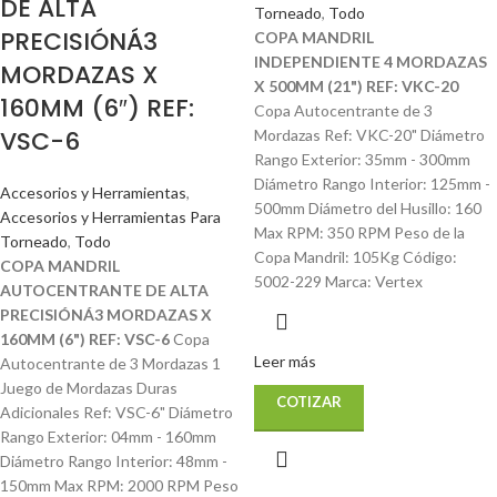
DE ALTA
Torneado
,
Todo
PRECISIÓNÁ3
COPA MANDRIL
INDEPENDIENTE 4 MORDAZAS
MORDAZAS X
X 500MM (21") REF: VKC-20
160MM (6″) REF:
Copa Autocentrante de 3
VSC-6
Mordazas Ref: VKC-20" Diámetro
Rango Exterior: 35mm - 300mm
Diámetro Rango Interior: 125mm -
Accesorios y Herramientas
,
500mm Diámetro del Husillo: 160
Accesorios y Herramientas Para
Max RPM: 350 RPM Peso de la
Torneado
,
Todo
Copa Mandril: 105Kg Código:
COPA MANDRIL
5002-229 Marca: Vertex
AUTOCENTRANTE DE ALTA
PRECISIÓNÁ3 MORDAZAS X
160MM (6") REF: VSC-6
Copa
Leer más
Autocentrante de 3 Mordazas 1
Juego de Mordazas Duras
COTIZAR
Adicionales Ref: VSC-6" Diámetro
Rango Exterior: 04mm - 160mm
Diámetro Rango Interior: 48mm -
150mm Max RPM: 2000 RPM Peso