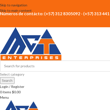
Skip to navigation
Skip to main content
Números de contácto: (+57) 312 8305092 - (+57) 313 44
Select category
Search
Login / Register
0
items
$
0.00
Menu