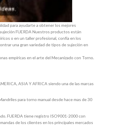
lidad para ayudarte a obtener los mejores
 de sujeción FUERDA Nuestros productos están
os o en un taller profesional, confí­a en los
ontrar una gran variedad de tipos de sujeción en
nas empí­ricas en el arte del Mecanizado con Torno.
ERICA, ASIA Y AFRICA siendo una de las marcas
y Mandriles para torno manual desde hace mas de 30
nzado. FUERDA tiene registro ISO9001-2000 con
emandas de los clientes en los principales mercados