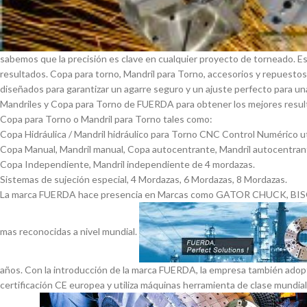
sabemos que la precisión es clave en cualquier proyecto de torneado. E
resultados. Copa para torno, Mandril para Torno, accesorios y repuesto
diseñados para garantizar un agarre seguro y un ajuste perfecto para una 
Mandriles y Copa para Torno de FUERDA para obtener los mejores result
Copa para Torno o Mandril para Torno tales como:
Copa Hidráulica / Mandril hidráulico para Torno CNC Control Numérico ut
Copa Manual, Mandril manual, Copa autocentrante, Mandril autocentran
Copa Independiente, Mandril independiente de 4 mordazas.
Sistemas de sujeción especial, 4 Mordazas, 6 Mordazas, 8 Mordazas.
La marca FUERDA hace presencia en Marcas como GATOR CHUCK, BI
mas reconocidas a nivel mundial.
años. Con la introducción de la marca FUERDA, la empresa también adop
certificación CE europea y utiliza máquinas herramienta de clase mundia