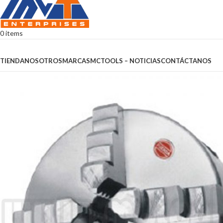
0
items
Browse Categories
TIENDA
NOSOTROS
MARCAS
MCTOOLS – NOTICIAS
CONTÁCTANOS