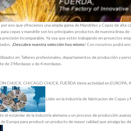
s por eso que ofrecemos una amplia gama de Mandriles y Copas de alta ca
s para copas y mandrile son los principales productos de nuestra linea
precisión incomparable. Ya sea que estés trabajando en proyectos empí­ric
ados. ¡
Descubre nuestra selección hoy mismo
! Con nosotros podrá enc
ilizados en Talleres profesionales, departamentos de producción y perso
te de 3 Mordazas y de 4 mordazas.
SON CHUCK, CHICAGO CHUCK. FUERDA tiene actividad en EUROPA, AM
Lider en la industria de fabricacion de Copas 
tó el estándar de la industria alemana y un proceso de producción ava
l de Europa para producir un producto de mayor calidad que atraiga las d