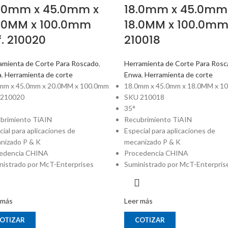
.0mm x 45.0mm x
18.0mm x 45.0mm
.0MM x 100.0mm
18.0MM x 100.0mm 
f. 210020
210018
amienta de Corte Para Roscado
,
Herramienta de Corte Para Ros
a
,
Herramienta de corte
Enwa
,
Herramienta de corte
mm x 45.0mm x 20.0MM x 100.0mm
18.0mm x 45.0mm x 18.0MM x 1
 210020
SKU 210018
35°
brimiento TiAIN
Recubrimiento TiAIN
cial para aplicaciones de
Especial para aplicaciones de
nizado P & K
mecanizado P & K
edencia CHINA
Procedencia CHINA
nistrado por McT-Enterprises
Suministrado por McT-Enterpris
 más
Leer más
OTIZAR
COTIZAR