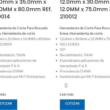
.0mm x 35.0mm x
12.0mm x 30.0mm
.0MM x 80.0mm REf.
12.0MM x 75.0mm 
0014
210012
amienta de Corte Para Roscado
,
Herramienta de Corte Para Ros
a
,
Herramienta de corte
Enwa
,
Herramienta de corte
mm x 35.0mm x 14.0MM x 80.0mm
12.0mm x 30.0mm x 12.0MM x 7
 210014
SKU 210012
35°
brimiento TiAIN
Recubrimiento TiAIN
cial para aplicaciones de
Especial para aplicaciones de
nizado P & K
mecanizado P & K
edencia CHINA
Procedencia CHINA
nistrado por McT-Enterprises
Suministrado por McT-Enterpris
 más
Leer más
OTIZAR
COTIZAR