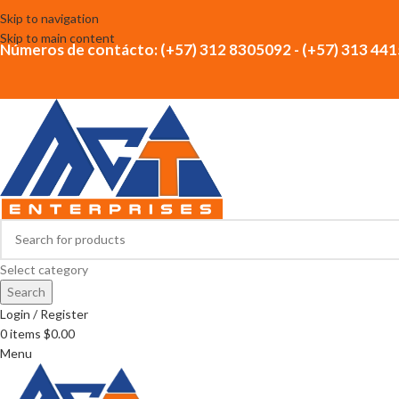
Skip to navigation
Skip to main content
Números de contácto: (+57) 312 8305092 - (+57) 313 44
Select category
Search
Login / Register
0
items
$
0.00
Menu