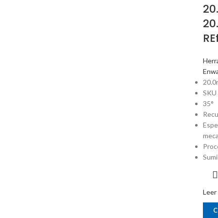
20
20
RE
Herr
Enw
20.0
SKU
35°
Recu
Espe
meca
Proc
Sumi
Leer
C