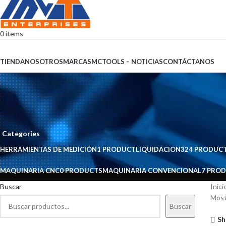
0
items
Browse Categories
TIENDA
NOSOTROS
MARCAS
MCTOOLS – NOTICIAS
CONTÁCTANOS
Enwa
Categories
HERRAMIENTAS DE MEDICIÓN
1 PRODUCT
LIQUIDACION
324 PRODUC
MAQUINARIA CNC
0 PRODUCTS
MAQUINARIA CONVENCIONAL
7 PRO
Buscar
Inic
Most
Buscar
Sh