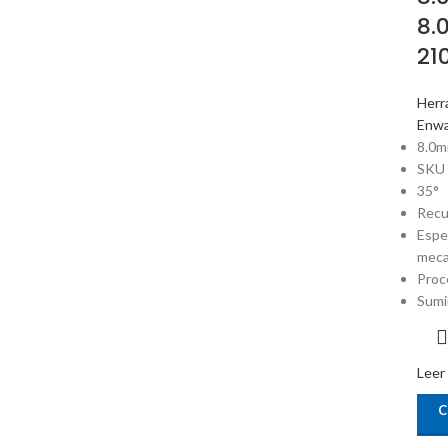
8.
21
Herr
Enw
8.0m
SKU
35°
Recu
Espe
meca
Proc
Sumi
Leer
C