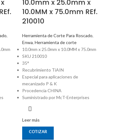
 x
10.0mm x 25.0mm x
REf.
10.0MM x 75.0mm REf.
210010
cado
,
Herramienta de Corte Para Roscado
,
Enwa
,
Herramienta de corte
5.0mm
10.0mm x 25.0mm x 10.0MM x 75.0mm
SKU 210010
35°
Recubrimiento TiAIN
Especial para aplicaciones de
mecanizado P & K
Procedencia CHINA
es
Suministrado por McT-Enterprises
Leer más
COTIZAR