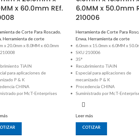
0MM x 60.0mm REf.
6.0MM x 50.0mm R
0008
210006
amienta de Corte Para Roscado
,
Herramienta de Corte Para Ros
a
,
Herramienta de corte
Enwa
,
Herramienta de corte
m x 20.0mm x 8.0MM x 60.0mm
6.0mm x 15.0mm x 6.0MM x 50.
 210008
SKU 210006
35°
brimiento TiAIN
Recubrimiento TiAIN
cial para aplicaciones de
Especial para aplicaciones de
nizado P & K
mecanizado P & K
edencia CHINA
Procedencia CHINA
nistrado por McT-Enterprises
Suministrado por McT-Enterpris
 más
Leer más
OTIZAR
COTIZAR