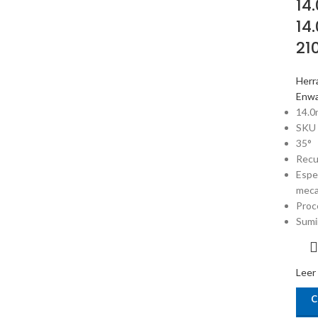
14
14
21
Herr
Enw
14.0
SKU
35°
Recu
Espe
meca
Proc
Sumi
Leer
C