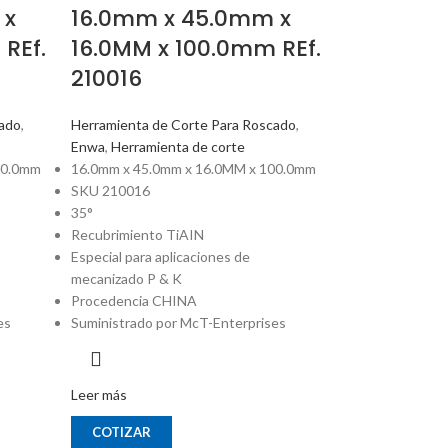
 x
16.0mm x 45.0mm x
REf.
16.0MM x 100.0mm REf.
210016
cado
,
Herramienta de Corte Para Roscado
,
Enwa
,
Herramienta de corte
00.0mm
16.0mm x 45.0mm x 16.0MM x 100.0mm
SKU 210016
35°
Recubrimiento TiAIN
Especial para aplicaciones de
mecanizado P & K
Procedencia CHINA
es
Suministrado por McT-Enterprises
Leer más
COTIZAR