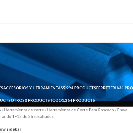
TS
ACCESORIOS Y HERRAMIENTAS
5.994 PRODUCTS
FERRETERIA
31 PR
DUCTS
OTROS
0 PRODUCTS
TODO
1.364 PRODUCTS
io
Herramienta de corte
Herramienta de Corte Para Roscado
Enwa
rando 1–12 de 26 resultados
ow sidebar