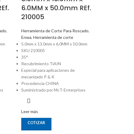
Ef.
6.0MM x 50.0mm REf.
210005
cado
,
Herramienta de Corte Para Roscado
,
Enwa
,
Herramienta de corte
0mm
5.0mm x 13.0mm x 6.0MM x 50.0mm
SKU 210005
35°
Recubrimiento TiAIN
Especial para aplicaciones de
mecanizado P & K
Procedencia CHINA
es
Suministrado por McT-Enterprises
Leer más
COTIZAR