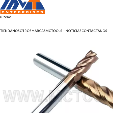
0
items
Browse Categories
TIENDA
NOSOTROS
MARCAS
MCTOOLS – NOTICIAS
CONTÁCTANOS