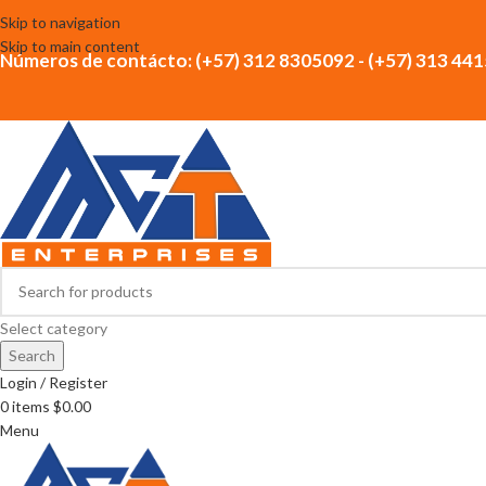
Skip to navigation
Skip to main content
Números de contácto: (+57) 312 8305092 - (+57) 313 44
Select category
Search
Login / Register
0
items
$
0.00
Menu