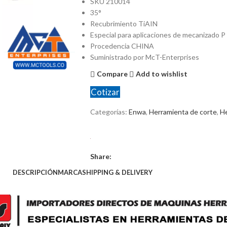
SKU 210014
35°
Recubrimiento TiAIN
Especial para aplicaciones de mecanizado P
Procedencia CHINA
Suministrado por McT-Enterprises
Compare
Add to wishlist
Cotizar
Categorías:
Enwa
,
Herramienta de corte
,
He
Share:
DESCRIPCIÓN
MARCA
SHIPPING & DELIVERY