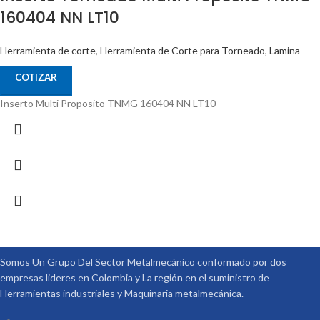
160404 NN LT10
Herramienta de corte
,
Herramienta de Corte para Torneado
,
Lamina
COTIZAR
Inserto Multi Proposito TNMG 160404 NN LT10
Somos Un Grupo Del Sector Metalmecánico conformado por dos
empresas lideres en Colombia y La región en el suministro de
Herramientas industriales y Maquinaria metalmecánica.