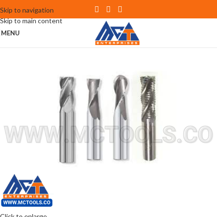
Skip to navigation
Skip to main content
MENU
Click to enlarge