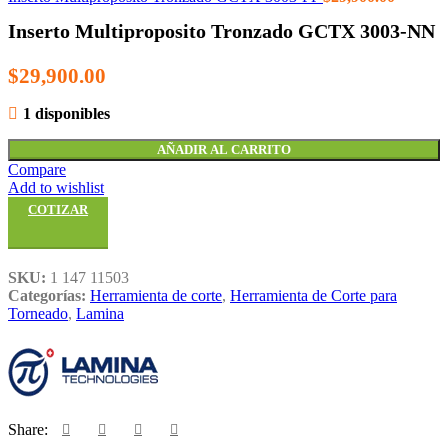
Inserto Multiproposito Tronzado GCTX 3003-NN
$
29,900.00
1 disponibles
AÑADIR AL CARRITO
Compare
Add to wishlist
COTIZAR
SKU:
1 147 11503
Categorías:
Herramienta de corte
,
Herramienta de Corte para
Torneado
,
Lamina
Share: