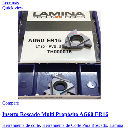
Leer más
Quick view
Compare
Inserto Roscado Multi Propósito AG60 ER16
Herramienta de corte
,
Herramienta de Corte Para Roscado
,
Lamina