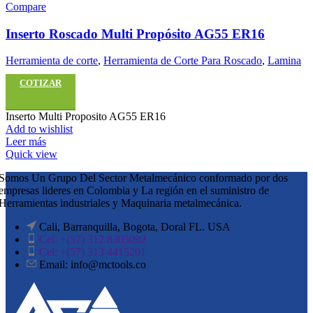
Compare
Inserto Roscado Multi Propósito AG55 ER16
Herramienta de corte
,
Herramienta de Corte Para Roscado
,
Lamina
COTIZAR
Inserto Multi Proposito AG55 ER16
Add to wishlist
Leer más
Quick view
Somos Un Grupo Del Sector Metalmecánico conformado por dos
empresas lideres en Colombia y La región en el suministro de
Herramientas industriales y Maquinaria metalmecánica.
Cali, Barranquilla, Bogota, Doral FL. USA
Cel: +(57) 312 8305092
Cel: +(57) 313 4415201
Email: info@mctools.co