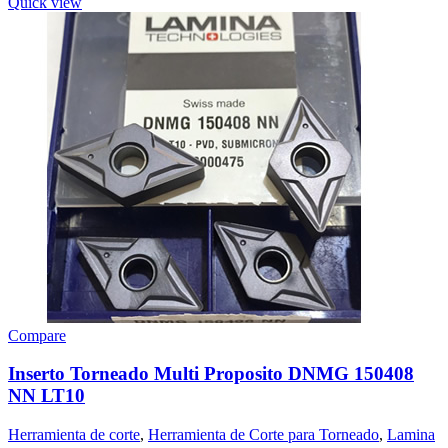
Quick view
Compare
Inserto Torneado Multi Proposito DNMG 150408
NN LT10
Herramienta de corte
,
Herramienta de Corte para Torneado
,
Lamina