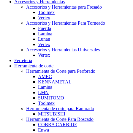
Accesorios y Herramientas
Accesorios y Herramientas para Fresado
Toolmex
Vertex
Accesorios y Herramientas Para Torneado
Fuerda
Lamina
Lunan
Vertex
Accesorios y Herramientas Universales
Vertex
Ferreteria
Herramienta de corte
Herramienta de Corte para Perforado
AMEC
KENNAMETAL
Lamina
LMN
SUMITOMO
Toolmex
Herramienta de corte para Ranurado
MITSUBISHI
Herramienta de Corte Para Roscado
COBRA CARBIDE
Enwa