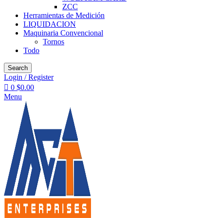
ZCC
Herramientas de Medición
LIQUIDACION
Maquinaria Convencional
Tornos
Todo
Search
Login / Register
0
$
0.00
Menu