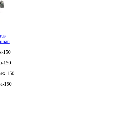
ras
unan