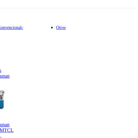
Convencional
Otros
s
unan
unan
SMTCL