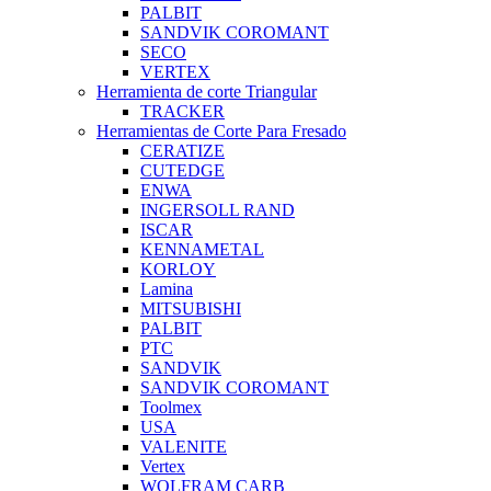
PALBIT
SANDVIK COROMANT
SECO
VERTEX
Herramienta de corte Triangular
TRACKER
Herramientas de Corte Para Fresado
CERATIZE
CUTEDGE
ENWA
INGERSOLL RAND
ISCAR
KENNAMETAL
KORLOY
Lamina
MITSUBISHI
PALBIT
PTC
SANDVIK
SANDVIK COROMANT
Toolmex
USA
VALENITE
Vertex
WOLFRAM CARB