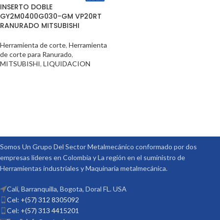
INSERTO DOBLE
GY2M0400G030-GM VP20RT
RANURADO MITSUBISHI
Herramienta de corte
,
Herramienta
de corte para Ranurado
,
MITSUBISHI
,
LIQUIDACION
Somos Un Grupo Del Sector Metalmecánico conformado por dos
empresas lideres en Colombia y La región en el suministro de
Herramientas industriales y Maquinaria metalmecánica.
Cali, Barranquilla, Bogota, Doral FL. USA
Cel: +(57) 312 8305092
Cel: +(57) 313 4415201