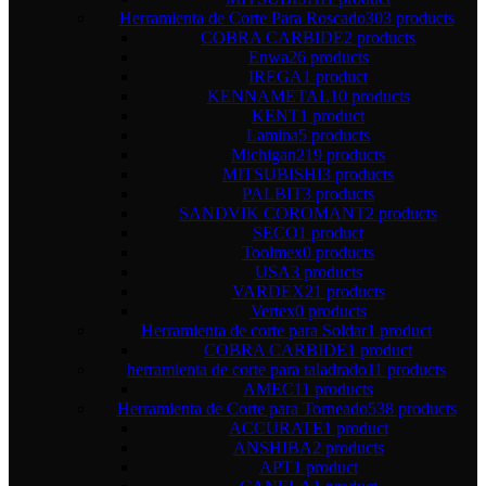
Herramienta de Corte Para Roscado
303 products
COBRA CARBIDE
2 products
Enwa
26 products
IREGA
1 product
KENNAMETAL
10 products
KENT
1 product
Lamina
5 products
Michigan
219 products
MITSUBISHI
3 products
PALBIT
3 products
SANDVIK COROMANT
2 products
SECO
1 product
Toolmex
0 products
USA
3 products
VARDEX
21 products
Vertex
0 products
Herramienta de corte para Soldar
1 product
COBRA CARBIDE
1 product
herramienta de corte para taladrado
11 products
AMEC
11 products
Herramienta de Corte para Torneado
538 products
ACCURATE
1 product
ANSHIBA
2 products
APT
1 product