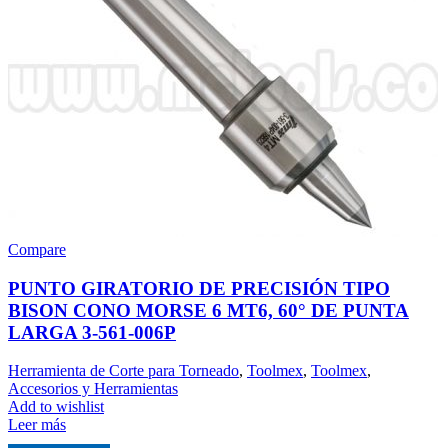
Compare
PUNTO GIRATORIO DE PRECISIÓN TIPO
BISON CONO MORSE 6 MT6, 60° DE PUNTA
LARGA 3-561-006P
Herramienta de Corte para Torneado
,
Toolmex
,
Toolmex
,
Accesorios y Herramientas
Add to wishlist
Leer más