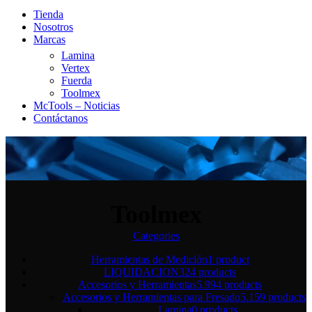
Tienda
Nosotros
Marcas
Lamina
Vertex
Fuerda
Toolmex
McTools – Noticias
Contáctanos
Toolmex
Categories
Herramientas de Medición
1 product
LIQUIDACION
324 products
Accesorios y Herramientas
5.994 products
Accesorios y Herramientas para Fresado
5.159 products
Lamina
0 products