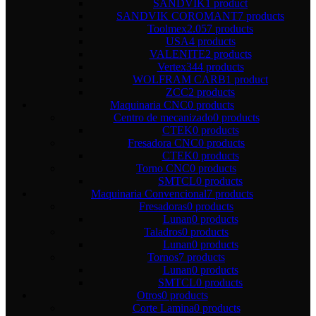
SANDVIK
1 product
SANDVIK COROMANT
7 products
Toolmex
2.057 products
USA
4 products
VALENITE
2 products
Vertex
344 products
WOLFRAM CARB
1 product
ZCC
2 products
Maquinaria CNC
0 products
Centro de mecanizado
0 products
CTEK
0 products
Fresadora CNC
0 products
CTEK
0 products
Torno CNC
0 products
SMTCL
0 products
Maquinaria Convencional
7 products
Fresadoras
0 products
Lunan
0 products
Taladros
0 products
Lunan
0 products
Tornos
7 products
Lunan
0 products
SMTCL
0 products
Otros
0 products
Corte Lamina
0 products