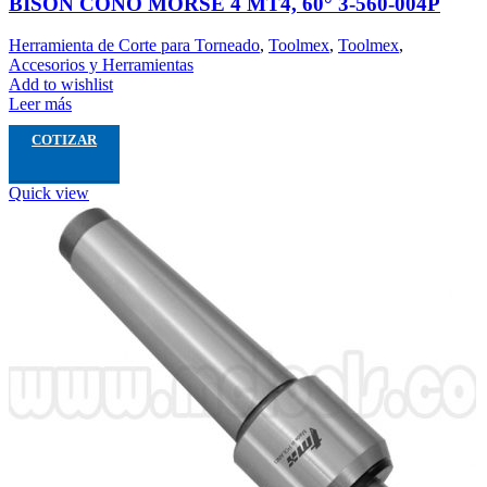
BISON CONO MORSE 4 MT4, 60° 3-560-004P
Herramienta de Corte para Torneado
,
Toolmex
,
Toolmex
,
Accesorios y Herramientas
Add to wishlist
Leer más
COTIZAR
Quick view