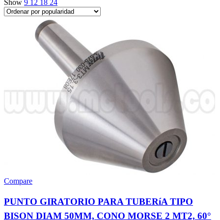
Show
9
12
18
24
Compare
PUNTO GIRATORIO PARA TUBERíA TIPO
BISON DIAM 50MM, CONO MORSE 2 MT2, 60°