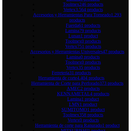
Toolmex
246 products
Vertex
3.564 products
Accesorios y Herramientas Para Torneado
1.293
products
Fuerda
61 products
Lamina
79 products
Lunan
1 product
Toolmex
0 products
Vertex
751 products
Accesorios y Herramientas Universales
47 products
Lamina
0 products
Toolmex
0 products
Vertex
35 products
Ferreteria
31 products
Herramienta de corte
4.404 products
Herramienta de Corte para Perforado
373 products
AMEC
2 products
KENNAMETAL
4 products
Lamina
1 product
LMN
1 product
SUMITOMO
1 product
Toolmex
358 products
Vertex
0 products
Herramienta de corte para Ranurado
1 product
MITSUBISHI
1 product