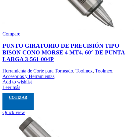
Compare
PUNTO GIRATORIO DE PRECISIÓN TIPO
BISON CONO MORSE 4 MT4, 60° DE PUNTA
LARGA 3-561-004P
Herramienta de Corte para Torneado
,
Toolmex
,
Toolmex
,
Accesorios y Herramientas
Add to wishlist
Leer más
COTIZAR
Quick view