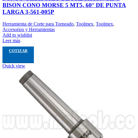
BISON CONO MORSE 5 MT5, 60° DE PUNTA
LARGA 3-561-005P
Herramienta de Corte para Torneado
,
Toolmex
,
Toolmex
,
Accesorios y Herramientas
Add to wishlist
Leer más
COTIZAR
Quick view