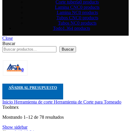
Corte tuberí­a
0 products
Lamina CNC
0 products
Lamina NC
0 products
Tubos CNC
0 products
Tubos NC
0 products
Todo
1.364 products
Close
Buscar
Buscar
0
AÑADIR AL PRESUPUESTO
Inicio
Herramienta de corte
Herramienta de Corte para Torneado
Toolmex
Mostrando 1–12 de 78 resultados
Show sidebar