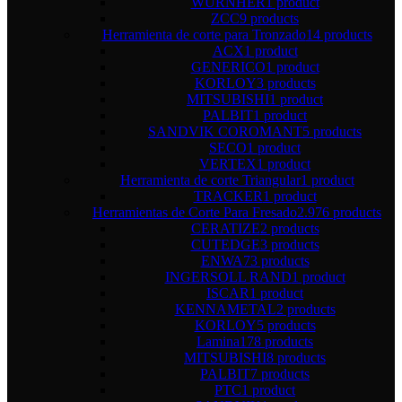
WURNHER
1 product
ZCC
9 products
Herramienta de corte para Tronzado
14 products
ACX
1 product
GENERICO
1 product
KORLOY
3 products
MITSUBISHI
1 product
PALBIT
1 product
SANDVIK COROMANT
5 products
SECO
1 product
VERTEX
1 product
Herramienta de corte Triangular
1 product
TRACKER
1 product
Herramientas de Corte Para Fresado
2.976 products
CERATIZE
2 products
CUTEDGE
3 products
ENWA
73 products
INGERSOLL RAND
1 product
ISCAR
1 product
KENNAMETAL
2 products
KORLOY
5 products
Lamina
178 products
MITSUBISHI
8 products
PALBIT
7 products
PTC
1 product