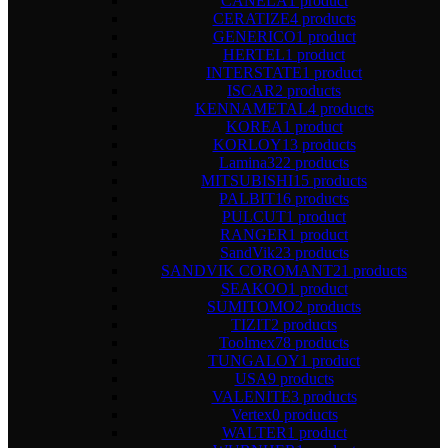
CANELA
1 product
CERATIZE
4 products
GENERICO
1 product
HERTEL
1 product
INTERSTATE
1 product
ISCAR
2 products
KENNAMETAL
4 products
KOREA
1 product
KORLOY
13 products
Lamina
322 products
MITSUBISHI
15 products
PALBIT
16 products
PULCUT
1 product
RANGER
1 product
SandVik
23 products
SANDVIK COROMANT
21 products
SEAKOO
1 product
SUMITOMO
2 products
TIZIT
2 products
Toolmex
78 products
TUNGALOY
1 product
USA
9 products
VALENITE
3 products
Vertex
0 products
WALTER
1 product