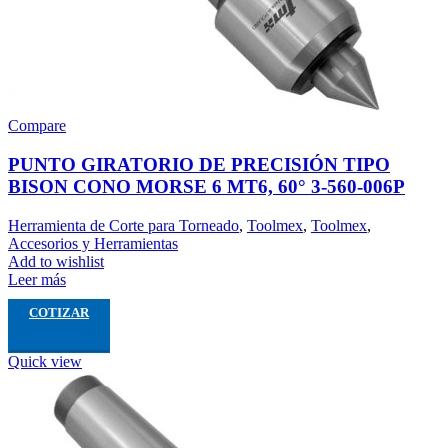
Compare
PUNTO GIRATORIO DE PRECISIÓN TIPO
BISON CONO MORSE 6 MT6, 60° 3-560-006P
Herramienta de Corte para Torneado
,
Toolmex
,
Toolmex
,
Accesorios y Herramientas
Add to wishlist
Leer más
COTIZAR
Quick view