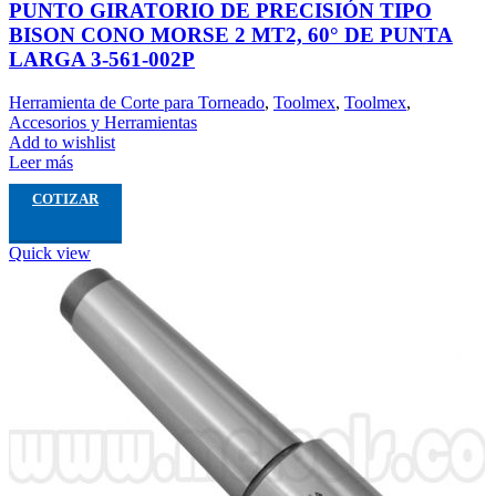
PUNTO GIRATORIO DE PRECISIÓN TIPO
BISON CONO MORSE 2 MT2, 60° DE PUNTA
LARGA 3-561-002P
Herramienta de Corte para Torneado
,
Toolmex
,
Toolmex
,
Accesorios y Herramientas
Add to wishlist
Leer más
COTIZAR
Quick view