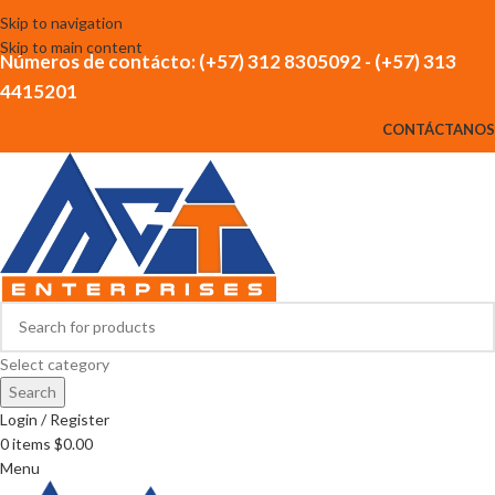
Skip to navigation
Skip to main content
Números de contácto: (+57) 312 8305092 - (+57) 313
4415201
CONTÁCTANOS
Select category
Search
Login / Register
0
items
$
0.00
Menu