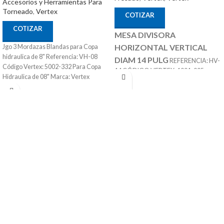
Accesorios y Herramientas Para
Torneado
,
Vertex
COTIZAR
COTIZAR
MESA DIVISORA
HORIZONTAL VERTICAL
Jgo 3 Mordazas Blandas para Copa
hidraulica de 8" Referencia: VH-08
DIAM 14 PULG
REFERENCIA: HV-
Código Vertex: 5002-332 Para Copa
14 CÓDIGO VERTEX: 1001-005
Hidraulica de 08" Marca: Vertex
ACCESORIOS
MARCA: VERTEX
OPCIONALES:
CONTRA PUNTÁ
REF: TS-4 PLATOS DIVISORES REF:
DP-3