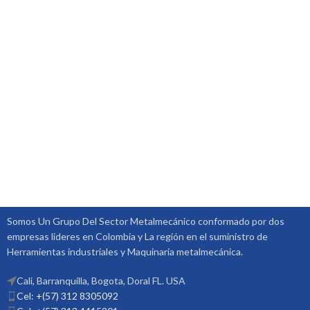
Somos Un Grupo Del Sector Metalmecánico conformado por dos
empresas lideres en Colombia y La región en el suministro de
Herramientas industriales y Maquinaria metalmecánica.
Cali, Barranquilla, Bogota, Doral FL. USA
Cel: +(57) 312 8305092