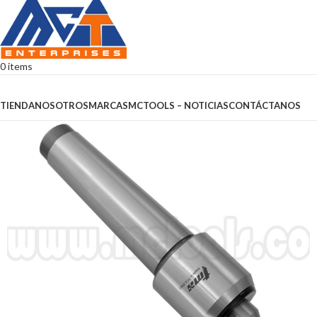
0
items
Browse Categories
TIENDA
NOSOTROS
MARCAS
MCTOOLS – NOTICIAS
CONTÁCTANOS