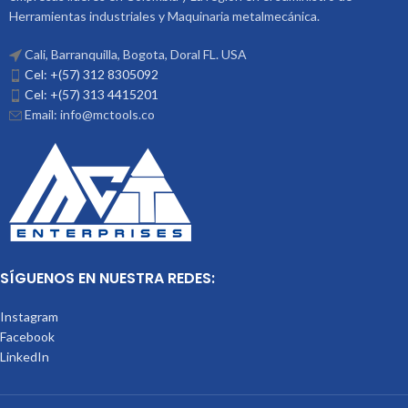
Otras Maquinas Convencionales
Herramientas industriales y Maquinaria metalmecánica.
Ref: V-530 Medidas (DxL): 16X50
Código: 3007-300 Marca: Vertex
Cali, Barranquilla, Bogota, Doral FL. USA
Cel: +(57) 312 8305092
Cel: +(57) 313 4415201
Email: info@mctools.co
SÍGUENOS EN NUESTRA REDES:
Instagram
Facebook
LinkedIn