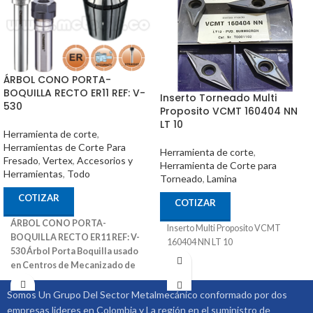
ÁRBOL CONO PORTA-
BOQUILLA RECTO ER11 REF: V-
Inserto Torneado Multi
530
Proposito VCMT 160404 NN
LT 10
Herramienta de corte
,
Herramientas de Corte Para
Herramienta de corte
,
Fresado
,
Vertex
,
Accesorios y
Herramienta de Corte para
Herramientas
,
Todo
Torneado
,
Lamina
COTIZAR
COTIZAR
ÁRBOL CONO PORTA-
Inserto Multi Proposito VCMT
BOQUILLA RECTO ER11 REF: V-
160404 NN LT 10
530
Árbol Porta Boquilla usado
en Centros de Mecanizado de
Diferentes Marcas
También
Puede Ser Utilizado en
Somos Un Grupo Del Sector Metalmecánico conformado por dos
Fresadoras Convencionales y
empresas lideres en Colombia y La región en el suministro de