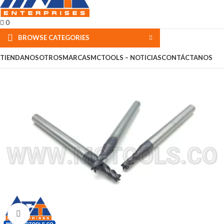
0
BROWSE CATEGORIES
TIENDA
NOSOTROS
MARCAS
MCTOOLS – NOTICIAS
CONTÁCTANOS
Click to enlarge