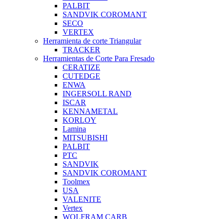
PALBIT
SANDVIK COROMANT
SECO
VERTEX
Herramienta de corte Triangular
TRACKER
Herramientas de Corte Para Fresado
CERATIZE
CUTEDGE
ENWA
INGERSOLL RAND
ISCAR
KENNAMETAL
KORLOY
Lamina
MITSUBISHI
PALBIT
PTC
SANDVIK
SANDVIK COROMANT
Toolmex
USA
VALENITE
Vertex
WOLFRAM CARB