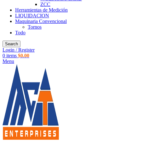
ZCC
Herramientas de Medición
LIQUIDACION
Maquinaria Convencional
Tornos
Todo
Search
Login / Register
0
items
$
0.00
Menu