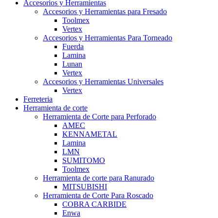
Accesorios y Herramientas
Accesorios y Herramientas para Fresado
Toolmex
Vertex
Accesorios y Herramientas Para Torneado
Fuerda
Lamina
Lunan
Vertex
Accesorios y Herramientas Universales
Vertex
Ferreteria
Herramienta de corte
Herramienta de Corte para Perforado
AMEC
KENNAMETAL
Lamina
LMN
SUMITOMO
Toolmex
Herramienta de corte para Ranurado
MITSUBISHI
Herramienta de Corte Para Roscado
COBRA CARBIDE
Enwa