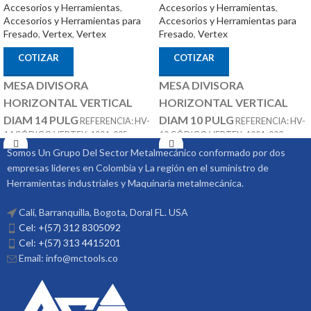
Accesorios y Herramientas
,
Accesorios y Herramientas
,
Accesorios y Herramientas para
Accesorios y Herramientas para
Fresado
,
Vertex
,
Vertex
Fresado
,
Vertex
COTIZAR
COTIZAR
MESA DIVISORA
MESA DIVISORA
HORIZONTAL VERTICAL
HORIZONTAL VERTICAL
DIAM 14 PULG
DIAM 10 PULG
REFERENCIA: HV-
REFERENCIA: HV-
14 CÓDIGO VERTEX: 1001-005
10 CÓDIGO VERTEX: 1001-003
ACCESORIOS
ACCESORIOS
Somos Un Grupo Del Sector Metalmecánico conformado por dos
MARCA: VERTEX
MARCA: VERTEX
empresas lideres en Colombia y La región en el suministro de
OPCIONALES:
OPCIONALES:
CONTRA PUNTÁ
CONTRA PUNTÁ
Herramientas industriales y Maquinaria metalmecánica.
REF: TS-4 PLATOS DIVISORES REF:
REF: TS-3 PLATOS DIVISORES REF:
DP-3
DP-3
Cali, Barranquilla, Bogota, Doral FL. USA
Cel: +(57) 312 8305092
Cel: +(57) 313 4415201
Email: info@mctools.co