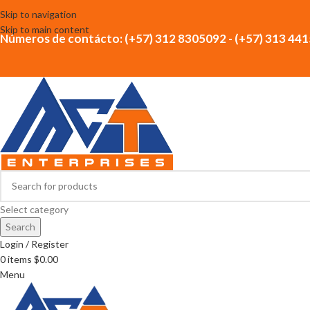
Skip to navigation
Skip to main content
Números de contácto: (+57) 312 8305092 - (+57) 313 44
Select category
Search
Login / Register
0
items
$
0.00
Menu