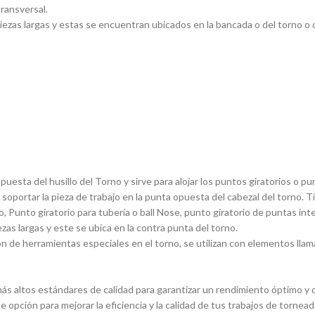
transversal.
ezas largas y estas se encuentran ubicados en la bancada o del torno o ca
sta del husillo del Torno y sirve para alojar los puntos giratorios o pun
 soportar la pieza de trabajo en la punta opuesta del cabezal del torno. 
, Punto giratorio para tuberí­a o ball Nose, punto giratorio de puntas in
ezas largas y este se ubica en la contra punta del torno.
 de herramientas especiales en el torno, se utilizan con elementos llam
s altos estándares de calidad para garantizar un rendimiento óptimo y du
e opción para mejorar la eficiencia y la calidad de tus trabajos de torn