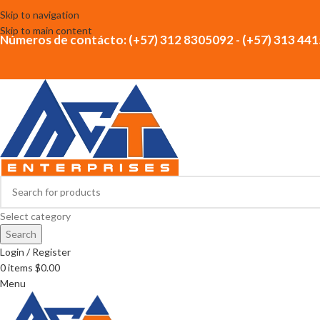
Skip to navigation
Skip to main content
Números de contácto: (+57) 312 8305092 - (+57) 313 44
Select category
Search
Login / Register
0
items
$
0.00
Menu