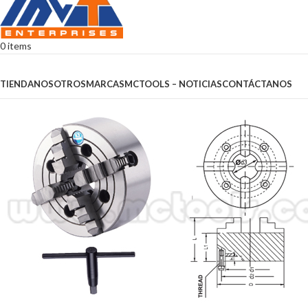
0
items
Browse Categories
TIENDA
NOSOTROS
MARCAS
MCTOOLS – NOTICIAS
CONTÁCTANOS