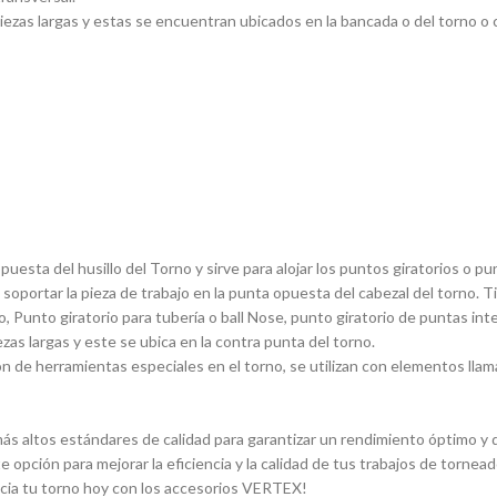
ezas largas y estas se encuentran ubicados en la bancada o del torno o ca
sta del husillo del Torno y sirve para alojar los puntos giratorios o pun
 soportar la pieza de trabajo en la punta opuesta del cabezal del torno. 
, Punto giratorio para tuberí­a o ball Nose, punto giratorio de puntas in
ezas largas y este se ubica en la contra punta del torno.
 de herramientas especiales en el torno, se utilizan con elementos llam
s altos estándares de calidad para garantizar un rendimiento óptimo y du
e opción para mejorar la eficiencia y la calidad de tus trabajos de torn
ncia tu torno hoy con los accesorios VERTEX!