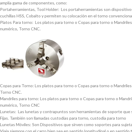
amplia gama de componentes, como:
Portaherramientas, Tool Holder: Los portaherramientas son dispositivos
cuchillas HSS, Cobalto y permiten su colocación en el torno convencional
Platos Para torno: Los platos para torno o Copas para torno o Mandriles p
numérico, Torno CNC.
Copas para Torno: Los platos para torno o Copas para torno o Mandriles p
Torno CNC.
Mandriles para torno: Los platos para torno o Copas para torno o Mandrile
numérico, Torno CNC
Lunetas: Las lunetas y contrapuntos son herramientas de soporte que se 
Fijas. También son llamadas custodias para torno, custodia para torno
Lunetas Móviles: Son Dispositivos que sirven como soportes para sujetar 
Viaja siempre con el carro bien sea en sentido longitudinal o en sentido 