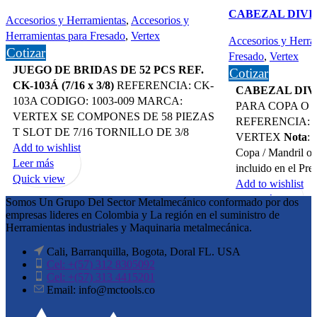
CABEZAL DIVIS
Accesorios y Herramientas
,
Accesorios y
Herramientas para Fresado
,
Vertex
Accesorios y Herra
Cotizar
Fresado
,
Vertex
JUEGO DE BRIDAS DE 52 PCS REF.
Cotizar
CK-103Á (7/16 x 3/8)
REFERENCIA: CK-
CABEZAL DIVI
103A CODIGO: 1003-009 MARCA:
PARA COPA O 
VERTEX SE COMPONES DE 58 PIEZAS
REFERENCIA: B
T SLOT DE 7/16 TORNILLO DE 3/8
VERTEX
Nota
: 
Add to wishlist
Copa / Mandril o 
Leer más
incluido en el Pre
Quick view
Add to wishlist
Leer más
Somos Un Grupo Del Sector Metalmecánico conformado por dos
empresas lideres en Colombia y La región en el suministro de
Quick view
Herramientas industriales y Maquinaria metalmecánica.
Cali, Barranquilla, Bogota, Doral FL. USA
Cel: +(57) 312 8305092
Cel: +(57) 313 4415201
Email: info@mctools.co