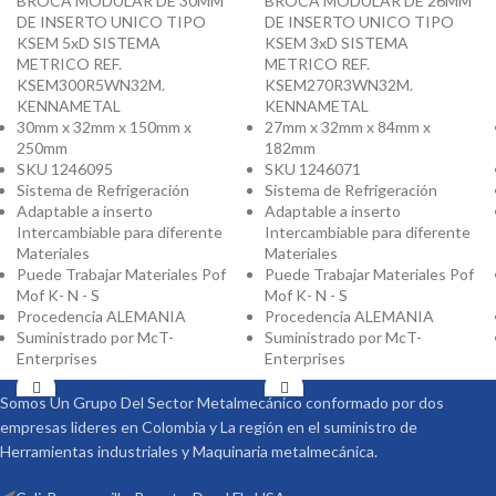
BROCA MODULAR DE 30MM
BROCA MODULAR DE 26MM
DE INSERTO UNICO TIPO
DE INSERTO UNICO TIPO
KSEM 5xD SISTEMA
KSEM 3xD SISTEMA
METRICO REF.
METRICO REF.
KSEM300R5WN32M.
KSEM270R3WN32M.
KENNAMETAL
KENNAMETAL
30mm x 32mm x 150mm x
27mm x 32mm x 84mm x
250mm
182mm
SKU 1246095
SKU 1246071
Sistema de Refrigeración
Sistema de Refrigeración
Adaptable a inserto
Adaptable a inserto
Intercambiable para diferente
Intercambiable para diferente
Materiales
Materiales
Puede Trabajar Materiales Pof
Puede Trabajar Materiales Pof
Mof K- N - S
Mof K- N - S
Procedencia ALEMANIA
Procedencia ALEMANIA
Suministrado por McT-
Suministrado por McT-
Enterprises
Enterprises
Somos Un Grupo Del Sector Metalmecánico conformado por dos
empresas lideres en Colombia y La región en el suministro de
Herramientas industriales y Maquinaria metalmecánica.