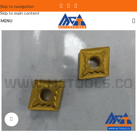
Skip to navigation
Skip to main content
MENU
Click to enlarge