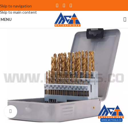
Skip to navigation
Skip to main content
MENU
Click to enlarge