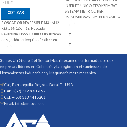
BROCA MODULAR DE 25MM DE
UND
INSERTO UNICO TIPO KSEM 7xD
SISTEMA METRICO REF.
COTIZAR
KSEM250R7WN32M. KENNAMETAL
ROSCADOR REVERSIBLE M3 - M12
25mm x 32mm x 182mm x 278mm
REF: JSN12-JT6
El Roscador
SKU 1279891
Reversible Tipo VTX utiliza un sistema
Sistema de Refrigeración
de sujeción por boquillas flexibles en
Adaptable a inserto Intercambiable
Ruber Jacobs que permite darle una
para diferente Materiales
mejor sujeción al macho.
Puede Trabajar Materiales Pof Mof K-
Ref: JSN12-JT6
N - S
Somos Un Grupo Del Sector Metalmecánico conformado por dos
Capacidad de Machos: M3 - M12
Procedencia ALEMANIA
empresas lideres en Colombia y La región en el suministro de
Velocidad de Trabajo: 1000 RPM
Suministrado por McT-Enterprises
Herramientas industriales y Maquinaria metalmecánica.
Marca: HARLINGER
Procedencia CHINA
Cali, Barranquilla, Bogota, Doral FL. USA
Suministrado por McT-Enterprises
Cel: +(57) 312 8305092
Cel: +(57) 313 4415201
Email: info@mctools.co