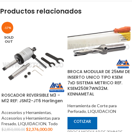
Productos relacionados
-17%
SOLD
OUT
BROCA MODULAR DE 25MM DE
INSERTO UNICO TIPO KSEM
7xD SISTEMA METRICO REF.
KSEM250R7WN32M.
KENNAMETAL
ROSCADOR REVERSIBLE M3 –
M12 REF: JSN12-JT6 Harlingen
Herramienta de Corte para
Perforado
,
LIQUIDACION
Accesorios y Herramientas
,
Accesorios y Herramientas para
COTIZAR
Fresado
,
LIQUIDACION
,
Todo
$
2,376,000.00
$
2,850,000.00