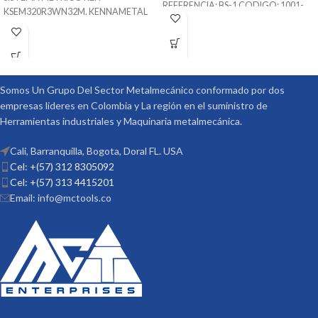
REFERENCIA: BS-1 CODIGO: 1001-
KSEM320R3WN32M. KENNAMETAL
Nota
:
051 MARCA: VERTEX
32mm x 32mm x 96mm x 200mm
Incluye Contra Punta, Discos
SKU 1246109
Sistema de Refrigeración
Divisores.
La Copa / Mandril o
Adaptable a inserto Intercambiable
Plato es un Producto Adicional
para diferente Materiales
Somos Un Grupo Del Sector Metalmecánico conformado por dos
que no esta incluido en el
Puede Trabajar Materiales Pof Mof K-
empresas lideres en Colombia y La región en el suministro de
Precio
N - S
Herramientas industriales y Maquinaria metalmecánica.
Procedencia ALEMANIA
Suministrado por McT-Enterprises
Cali, Barranquilla, Bogota, Doral FL. USA
Cel: +(57) 312 8305092
Cel: +(57) 313 4415201
Email: info@mctools.co