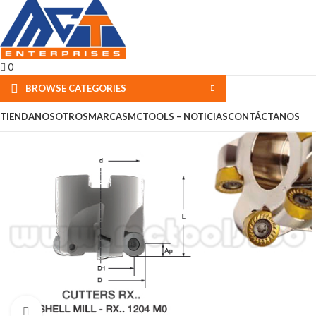
0
BROWSE CATEGORIES
TIENDA
NOSOTROS
MARCAS
MCTOOLS – NOTICIAS
CONTÁCTANOS
Click to enlarge