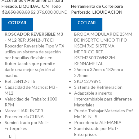
Accesorios y Herramientas para
Fresado
,
LIQUIDACION
,
Todo
Herramienta de Corte para
$
2,850,000.00
$
2,376,000.00
UND
Perforado
,
LIQUIDACION
COTIZAR
COTIZAR
ROSCADOR REVERSIBLE M3
BROCA MODULAR DE 25MM
- M12 REF: JSN12-JT6
El
DE INSERTO UNICO TIPO
Roscador Reversible Tipo VTX
KSEM 7xD SISTEMA
utiliza un sistema de sujeción
METRICO REF.
por boquillas flexibles en
KSEM250R7WN32M.
Ruber Jacobs que permite
KENNAMETAL
darle una mejor sujeción al
25mm x 32mm x 182mm x
macho.
278mm
Ref: JSN12-JT6
SKU 1279891
Capacidad de Machos: M3 -
Sistema de Refrigeración
M12
Adaptable a inserto
Velocidad de Trabajo: 1000
Intercambiable para diferente
RPM
Materiales
Marca: HARLINGER
Puede Trabajar Materiales Pof
Procedencia CHINA
Mof K- N - S
Suministrado por McT-
Procedencia ALEMANIA
Enterprises
Suministrado por McT-
Enterprises