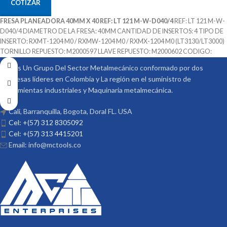
COTIZAR
FRESA PLANEADORA 40MM X 40 REF: LT 121 M-W-D040/4
REF: LT 121 M-W-
D040/4 DIAMETRO DE LA FRESA: 40MM CANTIDAD DE INSERTOS: 4 TIPO DE
INSERTO: RXMT-1204 M0 / RXMW-1204 M0 / RXMX-1204 M0 (LT3130/LT3000)
TORNILLO REPUESTO: M2000597 LLAVE REPUESTO: M2000602 CODIGO:
M2001855 MARCA: LAMINA
Somos Un Grupo Del Sector Metalmecánico conformado por dos
empresas lideres en Colombia y La región en el suministro de
Herramientas industriales y Maquinaria metalmecánica.
Cali, Barranquilla, Bogota, Doral FL. USA
Cel: +(57) 312 8305092
Cel: +(57) 313 4415201
Email: info@mctools.co