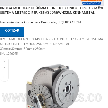
BROCA MODULAR DE 30MM DE INSERTO UNICO TIPO KSEM 5xD
SISTEMA METRICO REF. KSEM300R5WN32M. KENNAMETAL
Herramienta de Corte para Perforado
,
LIQUIDACION
COTIZAR
BROCA MODULAR DE 30MM DE INSERTO UNICO TIPO KSEM 5xD SISTEMA
METRICO REF. KSEM300R5WN32M. KENNAMETAL
30mm x 32mm x 150mm x 250mm
SKU 1246095
Sistema de Refrigeración
Adaptable a inserto Intercambiable para diferente Materiales
Puede Trabajar Materiales Pof Mof K- N - S
Procedencia ALEMANIA
Suministrado por McT-Enterprises