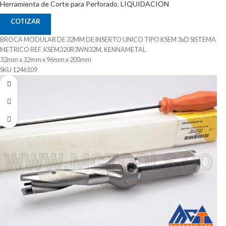
Herramienta de Corte para Perforado
,
LIQUIDACION
COTIZAR
BROCA MODULAR DE 32MM DE INSERTO UNICO TIPO KSEM 3xD SISTEMA
METRICO REF. KSEM320R3WN32M. KENNAMETAL
32mm x 32mm x 96mm x 200mm
SKU 1246109
Sistema de Refrigeración
Adaptable a inserto Intercambiable para diferente Materiales
Puede Trabajar Materiales Pof Mof K- N - S
Procedencia ALEMANIA
Suministrado por McT-Enterprises