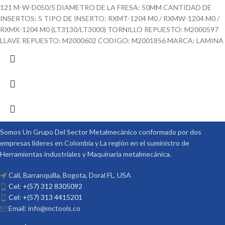
121 M-W-D050/5 DIAMETRO DE LA FRESA: 50MM CANTIDAD DE
INSERTOS: 5 TIPO DE INSERTO: RXMT-1204 M0 / RXMW-1204 M0 /
RXMX-1204 M0 (LT3130/LT3000) TORNILLO REPUESTO: M2000597
LLAVE REPUESTO: M2000602 CODIGO: M2001856 MARCA: LAMINA
Somos Un Grupo Del Sector Metalmecánico conformado por dos
empresas lideres en Colombia y La región en el suministro de
Herramientas industriales y Maquinaria metalmecánica.
Cali, Barranquilla, Bogota, Doral FL. USA
Cel: +(57) 312 8305092
Cel: +(57) 313 4415201
Email: info@mctools.co