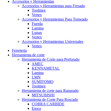
Accesorios y Herramientas
Accesorios y Herramientas para Fresado
Toolmex
Vertex
Accesorios y Herramientas Para Torneado
Fuerda
Lamina
Lunan
Vertex
Accesorios y Herramientas Universales
Vertex
Ferreteria
Herramienta de corte
Herramienta de Corte para Perforado
AMEC
KENNAMETAL
Lamina
LMN
SUMITOMO
Toolmex
Herramienta de corte para Ranurado
MITSUBISHI
Herramienta de Corte Para Roscado
COBRA CARBIDE
Enwa