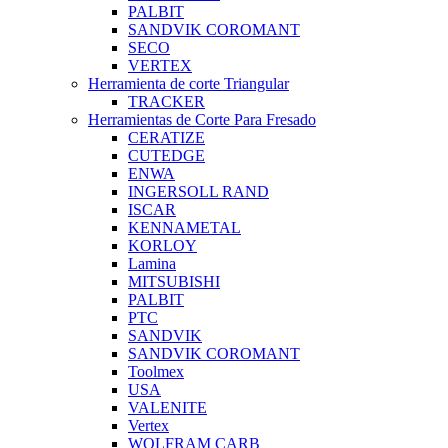
PALBIT
SANDVIK COROMANT
SECO
VERTEX
Herramienta de corte Triangular
TRACKER
Herramientas de Corte Para Fresado
CERATIZE
CUTEDGE
ENWA
INGERSOLL RAND
ISCAR
KENNAMETAL
KORLOY
Lamina
MITSUBISHI
PALBIT
PTC
SANDVIK
SANDVIK COROMANT
Toolmex
USA
VALENITE
Vertex
WOLFRAM CARB