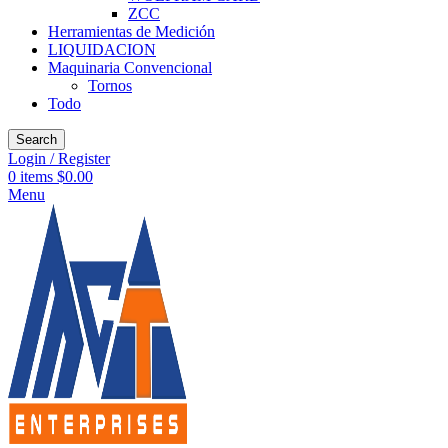
ZCC
Herramientas de Medición
LIQUIDACION
Maquinaria Convencional
Tornos
Todo
Search
Login / Register
0
items
$
0.00
Menu