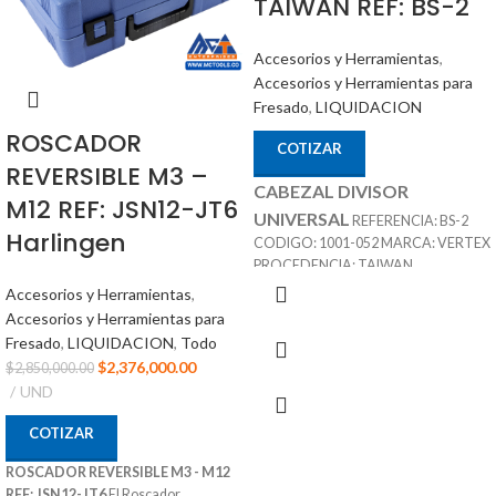
TAIWAN REF: BS-2
Accesorios y Herramientas
,
Accesorios y Herramientas para
Fresado
,
LIQUIDACION
ROSCADOR
COTIZAR
REVERSIBLE M3 –
CABEZAL DIVISOR
M12 REF: JSN12-JT6
UNIVERSAL
REFERENCIA: BS-2
Harlingen
CODIGO: 1001-052 MARCA: VERTEX
PROCEDENCIA: TAIWAN
SUMINISTRAD POR: MCT
Accesorios y Herramientas
,
Nota
: Incluye
ENTERPRISES
Accesorios y Herramientas para
Contra Punta, Discos
Fresado
,
LIQUIDACION
,
Todo
$
2,376,000.00
Divisores, Piñones, Punto,
$
2,850,000.00
UND
Perros
COTIZAR
ROSCADOR REVERSIBLE M3 - M12
REF: JSN12-JT6
El Roscador