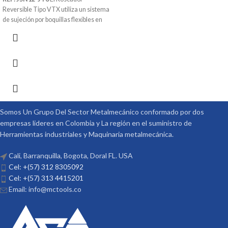
Reversible Tipo VTX utiliza un sistema
de sujeción por boquillas flexibles en
Ruber Jacobs que permite darle una
mejor sujeción al macho.
Ref: JSN12-JT6
Capacidad de Machos: M3 - M12
Velocidad de Trabajo: 1000 RPM
Marca: HARLINGER
Procedencia CHINA
Suministrado por McT-Enterprises
Somos Un Grupo Del Sector Metalmecánico conformado por dos
empresas lideres en Colombia y La región en el suministro de
Herramientas industriales y Maquinaria metalmecánica.
Cali, Barranquilla, Bogota, Doral FL. USA
Cel: +(57) 312 8305092
Cel: +(57) 313 4415201
Email: info@mctools.co