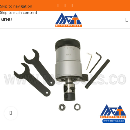
Skip to navigation
Skip to main content
MENU
Click to enlarge