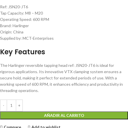
Ref: JSN20-JT6
Tap Capacity: M8 – M20
Operating Speed: 600 RPM
Brand: Harlinger
Origin: China
Supplied by: MCT-Enterprises
Key Features
The Harlinger reversible tapping head ref: JSN20-JT6 is ideal for
rigorous applications. Its innovative VTX clamping system ensures a
secure hold, making it perfect for extended periods of use. With a
working speed of 600 RPM, it enhances efficiency and productivity in
threading operations.
AÑADIR AL CARRITO
Compare
Add to wishlist