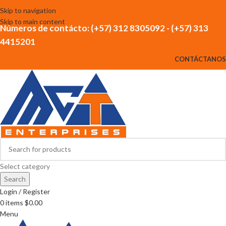
Skip to navigation
Skip to main content
Números de contácto: (+57) 312 8305092 - (+57) 313
4415201
CONTÁCTANOS
Select category
Search
Login / Register
0
items
$
0.00
Menu