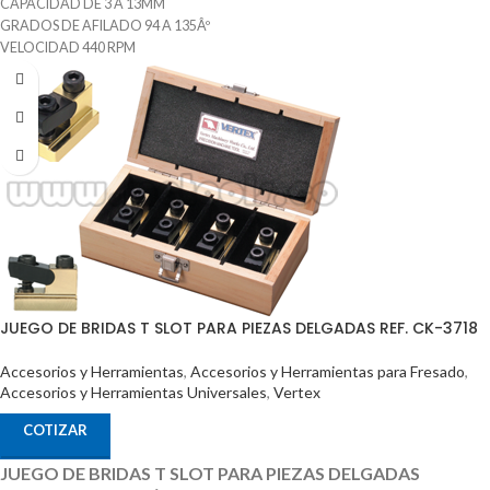
CAPACIDAD DE 3 A 13MM
GRADOS DE AFILADO 94 A 135Âº
VELOCIDAD 440 RPM
PESO DEL EQUIPO 9KG
PROCEDENCIA CHINA
MARCA MRCM
DISTRIBUIDO POR MCT-ENTERPRISES - MCTOOLS SAS
JUEGO DE BRIDAS T SLOT PARA PIEZAS DELGADAS REF. CK-3718
Accesorios y Herramientas
,
Accesorios y Herramientas para Fresado
,
Accesorios y Herramientas Universales
,
Vertex
COTIZAR
JUEGO DE BRIDAS T SLOT PARA PIEZAS DELGADAS