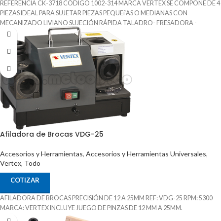
REFERENCIA CK-3718 CÓDIGO 1002-314 MARCA VERTEX SE COMPONE DE 4
PIEZAS IDEAL PARA SUJETAR PIEZAS PEQUEí‘AS O MEDIANAS CON
MECANIZADO LIVIANO SUJECIÓN RÁPIDA TALADRO- FRESADORA -
EROSIONADORA
Afiladora de Brocas VDG-25
Accesorios y Herramientas
,
Accesorios y Herramientas Universales
,
Vertex
,
Todo
COTIZAR
AFILADORA DE BROCAS PRECISIÓN DE 12 A 25MM REF: VDG-25 RPM: 5300
MARCA: VERTEX INCLUYE JUEGO DE PINZAS DE 12 MM A 25MM.