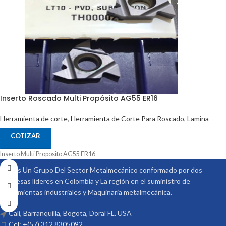
Inserto Roscado Multi Propósito AG55 ER16
Herramienta de corte
,
Herramienta de Corte Para Roscado
,
Lamina
COTIZAR
Inserto Multi Proposito AG55 ER16
Somos Un Grupo Del Sector Metalmecánico conformado por dos
empresas lideres en Colombia y La región en el suministro de
Herramientas industriales y Maquinaria metalmecánica.
Cali, Barranquilla, Bogota, Doral FL. USA
Cel: +(57) 312 8305092