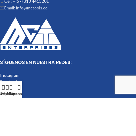
Cel: +(57) 313 4415201
Email: info@mctools.co
SÍGUENOS EN NUESTRA REDES:
Instagram
Facebook
LinkedIn
Shop
Wishlist
Cart
My account
Mctools
2023.