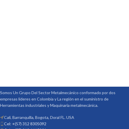
Somos Un Grupo Del Sector Metalmecánico conformado por dos
empresas lideres en Colombia y La región en el suministro de
Herramientas industriales y Maquinaria metalmecánica.
Cali, Barranquilla, Bogota, Doral FL. USA
Cel: +(57) 312 8305092