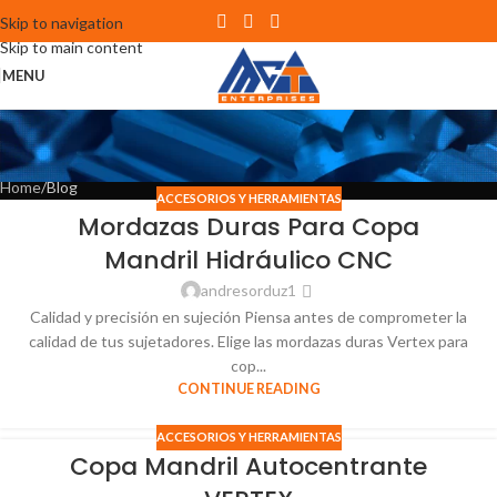
Skip to navigation
Skip to main content
MENU
Página de inicio
Home
Blog
ACCESORIOS Y HERRAMIENTAS
Mordazas Duras Para Copa
Mandril Hidráulico CNC
andresorduz1
Calidad y precisión en sujeción Piensa antes de comprometer la
calidad de tus sujetadores. Elige las mordazas duras Vertex para
cop...
CONTINUE READING
ACCESORIOS Y HERRAMIENTAS
Copa Mandril Autocentrante