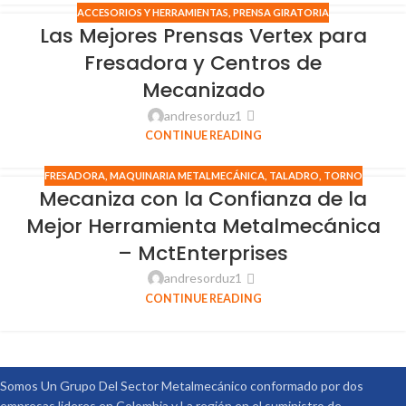
ACCESORIOS Y HERRAMIENTAS
,
PRENSA GIRATORIA
Las Mejores Prensas Vertex para
Fresadora y Centros de
Mecanizado
andresorduz1
CONTINUE READING
FRESADORA
,
MAQUINARIA METALMECÁNICA
,
TALADRO
,
TORNO
Mecaniza con la Confianza de la
Mejor Herramienta Metalmecánica
– MctEnterprises
andresorduz1
CONTINUE READING
Somos Un Grupo Del Sector Metalmecánico conformado por dos
empresas lideres en Colombia y La región en el suministro de