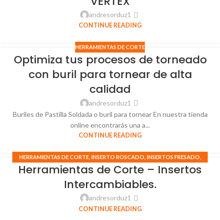
VERTEX
andresorduz1
CONTINUE READING
HERRAMIENTAS DE CORTE
Optimiza tus procesos de torneado
con buril para tornear de alta
calidad
andresorduz1
Buriles de Pastilla Soldada o buril para tornear En nuestra tienda
online encontrarás una a...
CONTINUE READING
HERRAMIENTAS DE CORTE
,
INSERTO ROSCADO
,
INSERTOS FRESADO
,
Herramientas de Corte – Insertos
INSERTOS TORNEADO
,
MACHO PARA ROSCAR
Intercambiables.
andresorduz1
CONTINUE READING