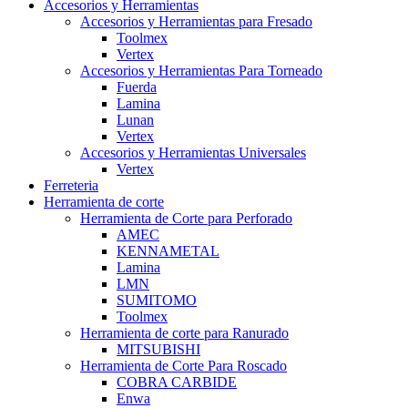
Accesorios y Herramientas
Accesorios y Herramientas para Fresado
Toolmex
Vertex
Accesorios y Herramientas Para Torneado
Fuerda
Lamina
Lunan
Vertex
Accesorios y Herramientas Universales
Vertex
Ferreteria
Herramienta de corte
Herramienta de Corte para Perforado
AMEC
KENNAMETAL
Lamina
LMN
SUMITOMO
Toolmex
Herramienta de corte para Ranurado
MITSUBISHI
Herramienta de Corte Para Roscado
COBRA CARBIDE
Enwa