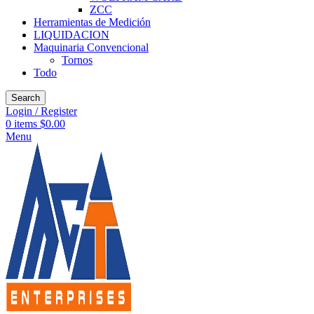
ZCC
Herramientas de Medición
LIQUIDACION
Maquinaria Convencional
Tornos
Todo
Search
Login / Register
0
items
$
0.00
Menu