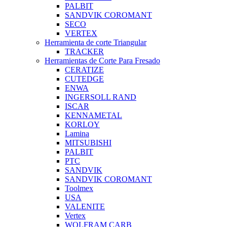
PALBIT
SANDVIK COROMANT
SECO
VERTEX
Herramienta de corte Triangular
TRACKER
Herramientas de Corte Para Fresado
CERATIZE
CUTEDGE
ENWA
INGERSOLL RAND
ISCAR
KENNAMETAL
KORLOY
Lamina
MITSUBISHI
PALBIT
PTC
SANDVIK
SANDVIK COROMANT
Toolmex
USA
VALENITE
Vertex
WOLFRAM CARB