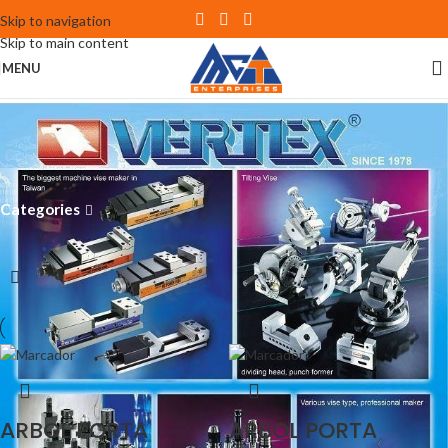
Skip to navigation
Skip to main content
MENU
Accesorios y Herramientas
para Fresado
Categories
Inicio
Accesorios y Herramientas
Accesorios y Herramientas para Fresado
Página 428
ARBOL PORTA
ARBOL PORTA