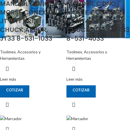
MANDRIL CONO
MANDRIL CONO
MORSE CONEXIÓN
MORSE CONEXIÓN
JT MT1 DRILL
JT MT4 DRILL
CHUCK ARBOR,
CHUCK ARBOR JT33
JT33 8-531-1033
8-531-4033
Toolmex
,
Accesorios y
Toolmex
,
Accesorios y
Herramientas
Herramientas
Leer más
Leer más
COTIZAR
COTIZAR