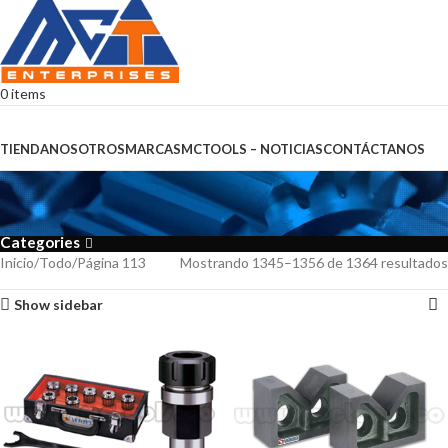
0
items
Browse Categories
TIENDA
NOSOTROS
MARCAS
MCTOOLS – NOTICIAS
CONTÁCTANOS
Todo
Categories
Inicio
Todo
Página 113
Mostrando 1345–1356 de 1364 resultados
Show sidebar