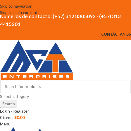
Skip to navigation
Skip to main content
Números de contácto: (+57) 312 8305092 - (+57) 313
4415201
CONTÁCTANOS
Select category
Search
Login / Register
0
items
$
0.00
Menu