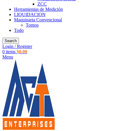
ZCC
Herramientas de Medición
LIQUIDACION
Maquinaria Convencional
Tornos
Todo
Search
Login / Register
0
items
$
0.00
Menu