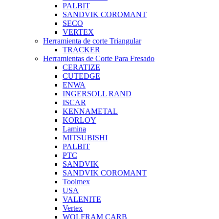
PALBIT
SANDVIK COROMANT
SECO
VERTEX
Herramienta de corte Triangular
TRACKER
Herramientas de Corte Para Fresado
CERATIZE
CUTEDGE
ENWA
INGERSOLL RAND
ISCAR
KENNAMETAL
KORLOY
Lamina
MITSUBISHI
PALBIT
PTC
SANDVIK
SANDVIK COROMANT
Toolmex
USA
VALENITE
Vertex
WOLFRAM CARB