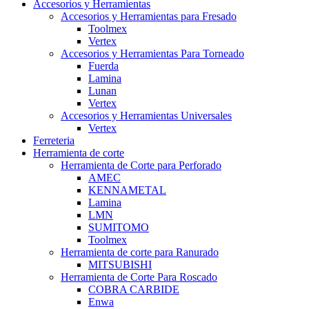
Accesorios y Herramientas
Accesorios y Herramientas para Fresado
Toolmex
Vertex
Accesorios y Herramientas Para Torneado
Fuerda
Lamina
Lunan
Vertex
Accesorios y Herramientas Universales
Vertex
Ferreteria
Herramienta de corte
Herramienta de Corte para Perforado
AMEC
KENNAMETAL
Lamina
LMN
SUMITOMO
Toolmex
Herramienta de corte para Ranurado
MITSUBISHI
Herramienta de Corte Para Roscado
COBRA CARBIDE
Enwa