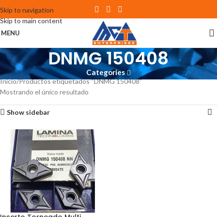
Skip to navigation
Skip to main content
MENU
DNMG 150408
Categories
Inicio
Productos etiquetados “DNMG 150408”
Mostrando el único resultado
Show sidebar