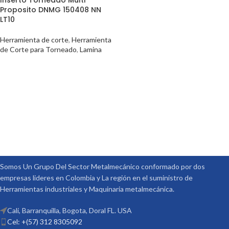
Inserto Torneado Multi
Proposito DNMG 150408 NN
LT10
Herramienta de corte
,
Herramienta
de Corte para Torneado
,
Lamina
Somos Un Grupo Del Sector Metalmecánico conformado por dos
empresas lideres en Colombia y La región en el suministro de
Herramientas industriales y Maquinaria metalmecánica.
Cali, Barranquilla, Bogota, Doral FL. USA
Cel: +(57) 312 8305092