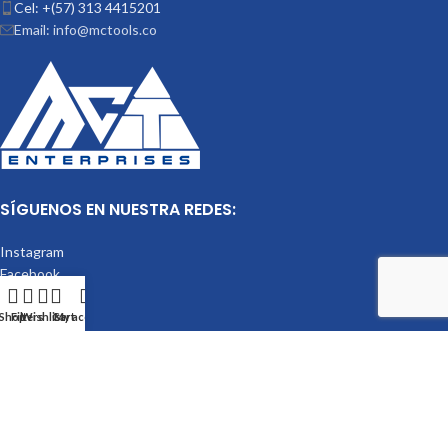
Cel: +(57) 313 4415201
Email: info@mctools.co
SÍGUENOS EN NUESTRA REDES:
Instagram
Facebook
LinkedIn
Shop
Filters
Wishlist
Cart
My account
Mctools
2023.