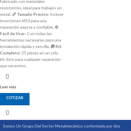
Fabricado con materiales
resistentes, ideal para trabajos en
metal.
📏 Tamaño Preciso:
Incluye
inserciones M10 para una
reparación exacta y confiable.
⚙️
Fácil de Usar:
Con todas las
herramientas necesarias para una
instalación rápida y sencilla.
🎁 Kit
Completo:
25 piezas en un solo
kit, listo para cualquier reparación
que necesites.
Leer más
COTIZAR
Somos Un Grupo Del Sector Metalmecánico conformado por dos