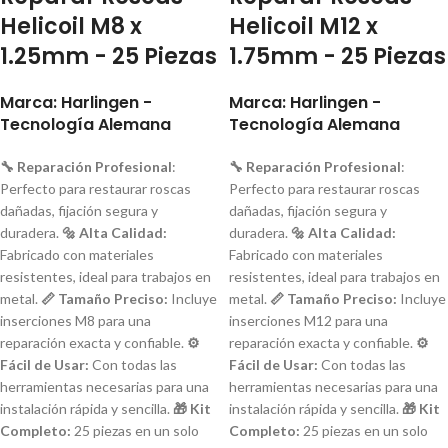
Helicoil M8 x
Helicoil M12 x
1.25mm - 25 Piezas
1.75mm - 25 Piezas
Marca: Harlingen -
Marca: Harlingen -
Tecnología Alemana
Tecnología Alemana
🔧 Reparación Profesional
:
🔧 Reparación Profesional
:
Perfecto para restaurar roscas
Perfecto para restaurar roscas
dañadas, fijación segura y
dañadas, fijación segura y
duradera.
🔩 Alta Calidad:
duradera.
🔩 Alta Calidad:
Fabricado con materiales
Fabricado con materiales
resistentes, ideal para trabajos en
resistentes, ideal para trabajos en
metal.
📏 Tamaño Preciso:
Incluye
metal.
📏 Tamaño Preciso:
Incluye
inserciones M8 para una
inserciones M12 para una
reparación exacta y confiable.
⚙️
reparación exacta y confiable.
⚙️
Fácil de Usar:
Con todas las
Fácil de Usar:
Con todas las
herramientas necesarias para una
herramientas necesarias para una
instalación rápida y sencilla.
🎁 Kit
instalación rápida y sencilla.
🎁 Kit
Completo:
25 piezas en un solo
Completo:
25 piezas en un solo