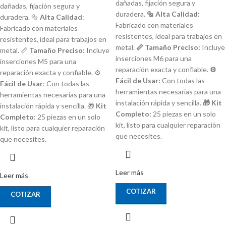
dañadas, fijación segura y
dañadas, fijación segura y
duradera.
🔩 Alta Calidad:
duradera. 🔩
Alta Calidad
:
Fabricado con materiales
Fabricado con materiales
resistentes, ideal para trabajos en
resistentes, ideal para trabajos en
metal.
📏 Tamaño Preciso:
Incluye
metal. 📏
Tamaño Preciso
: Incluye
inserciones M6 para una
inserciones M5 para una
reparación exacta y confiable.
⚙️
reparación exacta y confiable. ⚙️
Fácil de Usar:
Con todas las
Fácil de Usar
: Con todas las
herramientas necesarias para una
herramientas necesarias para una
instalación rápida y sencilla.
🎁 Kit
instalación rápida y sencilla. 🎁
Kit
Completo:
25 piezas en un solo
Completo
: 25 piezas en un solo
kit, listo para cualquier reparación
kit, listo para cualquier reparación
que necesites.
que necesites.
Leer más
Leer más
COTIZAR
COTIZAR