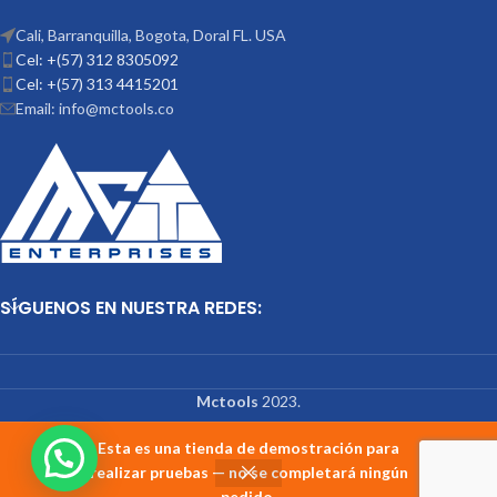
Cali, Barranquilla, Bogota, Doral FL. USA
Cel: +(57) 312 8305092
Cel: +(57) 313 4415201
Email: info@mctools.co
SÍGUENOS EN NUESTRA REDES:
Mctools
2023.
Esta es una tienda de demostración para
realizar pruebas — no se completará ningún
pedido.