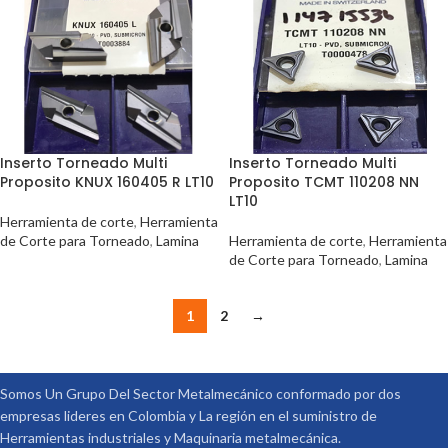
Inserto Torneado Multi
Inserto Torneado Multi
Proposito KNUX 160405 R LT10
Proposito TCMT 110208 NN
LT10
Herramienta de corte
,
Herramienta
de Corte para Torneado
,
Lamina
Herramienta de corte
,
Herramienta
de Corte para Torneado
,
Lamina
1
2
→
Somos Un Grupo Del Sector Metalmecánico conformado por dos
empresas lideres en Colombia y La región en el suministro de
Herramientas industriales y Maquinaria metalmecánica.